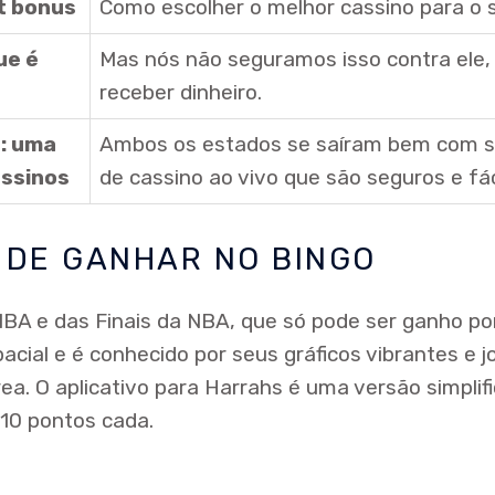
t bonus
Como escolher o melhor cassino para o se
ue é
Mas nós não seguramos isso contra ele,
receber dinheiro.
: uma
Ambos os estados se saíram bem com se
assinos
de cassino ao vivo que são seguros e fác
 DE GANHAR NO BINGO
A e das Finais da NBA, que só pode ser ganho por 
ial e é conhecido por seus gráficos vibrantes e jog
ea. O aplicativo para Harrahs é uma versão simplif
 10 pontos cada.