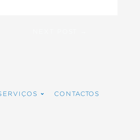
NEXT POST
→
SERVIÇOS
CONTACTOS