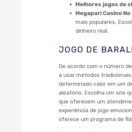
Melhores jogos de s
Megapari Casino No
mais populares, Esco
dinheiro real.
JOGO DE BARA
De acordo com o número de 
a usar métodos tradicionais
determinado valor em um de
aleatório. Escolha um site 
que oferecem um atendimen
experiência de jogo emocio
oferece um programa de fide