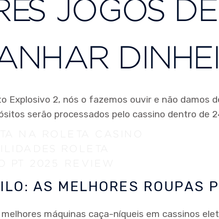
ES JOGOS DE 
ANHAR DINHE
eto Explosivo 2, nós o fazemos ouvir e não damos d
sitos serão processados pelo cassino dentro de 2
TA NA ROLETA CASINO
ILIDADES ROLETA
O PT 2025 REVIEW
ILO: AS MELHORES ROUPAS 
 melhores máquinas caça-níqueis em cassinos elet