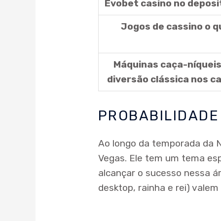
Evobet casino no deposi
Jogos de cassino o q
Máquinas caça-níqueis
diversão clássica nos c
PROBABILIDADE
Ao longo da temporada da NB
Vegas. Ele tem um tema espac
alcançar o sucesso nessa ár
desktop, rainha e rei) valem