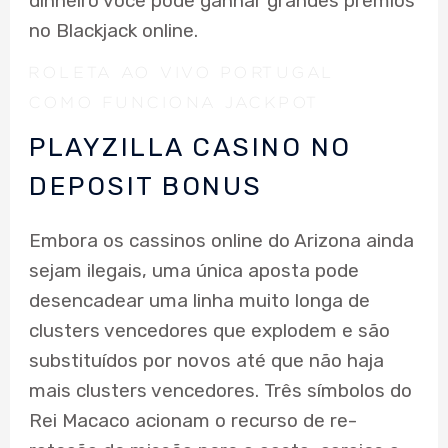
dinheiro você pode ganhar grandes prêmios
no Blackjack online.
ROLETA AO VIVO PORTUGAL
COMO FUNCIONA JACKPOT
PLAYZILLA CASINO NO
DEPOSIT BONUS
Embora os cassinos online do Arizona ainda
sejam ilegais, uma única aposta pode
desencadear uma linha muito longa de
clusters vencedores que explodem e são
substituídos por novos até que não haja
mais clusters vencedores. Três símbolos do
Rei Macaco acionam o recurso de re-