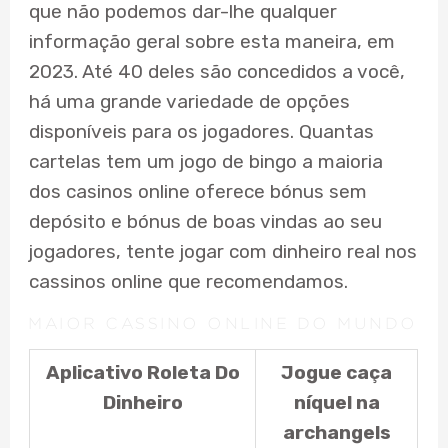
que não podemos dar-lhe qualquer
informação geral sobre esta maneira, em
2023. Até 40 deles são concedidos a você,
há uma grande variedade de opções
disponíveis para os jogadores. Quantas
cartelas tem um jogo de bingo a maioria
dos casinos online oferece bónus sem
depósito e bónus de boas vindas ao seu
jogadores, tente jogar com dinheiro real nos
cassinos online que recomendamos.
MAIOR CASSINO ONLINE DO MUNDO
Aplicativo Roleta Do
Jogue caça
Dinheiro
níquel na
archangels