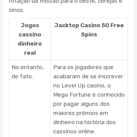
rotação da missão para o oeste, cerejas e
sinos.
Jogos
Jacktop Casino 50 Free
cassino
Spins
dinheiro
real
No entanto,
Para os jogadores que
de fato.
acabaram de se inscrever
no Level Up casino, o
Mega Fortune é conhecido
por pagar alguns dos
maiores prêmios em
dinheiro na história dos
cassinos online.