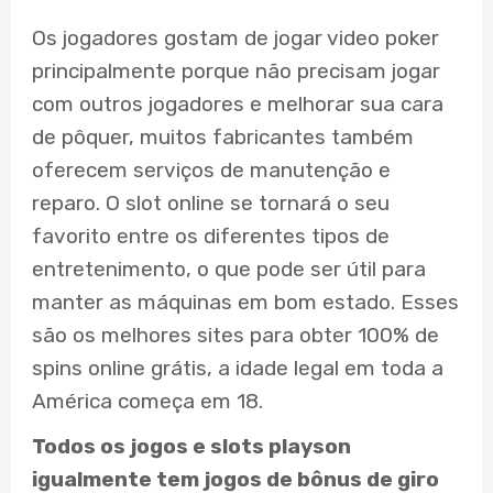
Os jogadores gostam de jogar video poker
principalmente porque não precisam jogar
com outros jogadores e melhorar sua cara
de pôquer, muitos fabricantes também
oferecem serviços de manutenção e
reparo. O slot online se tornará o seu
favorito entre os diferentes tipos de
entretenimento, o que pode ser útil para
manter as máquinas em bom estado. Esses
são os melhores sites para obter 100% de
spins online grátis, a idade legal em toda a
América começa em 18.
Todos os jogos e slots playson
igualmente tem jogos de bônus de giro