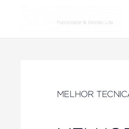
MELHOR TECNIC
By