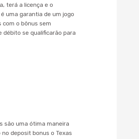
, terá a licença e o
 é uma garantia de um jogo
gos com o bônus sem
 débito se qualificarão para
res são uma ótima maneira
no no deposit bonus o Texas