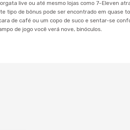
orgata live ou até mesmo lojas como 7-Eleven atr
e tipo de bônus pode ser encontrado em quase to
cara de café ou um copo de suco e sentar-se con
mpo de jogo você verá nove, binóculos.