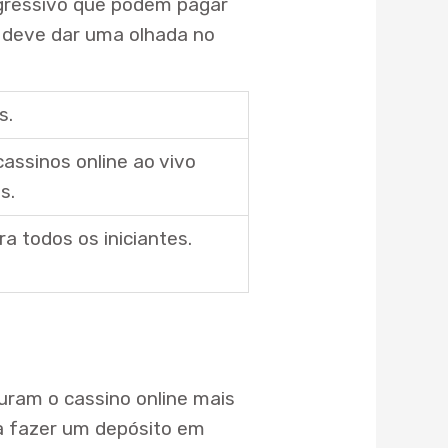
rogressivo que podem pagar
cê deve dar uma olhada no
s.
assinos online ao vivo
s.
a todos os iniciantes.
ram o cassino online mais
ra fazer um depósito em