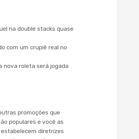
uel na double stacks quase
ndo com um crupiê real no
a nova roleta será jogada
e outras promoções que
são populares e você as
estabelecem diretrizes