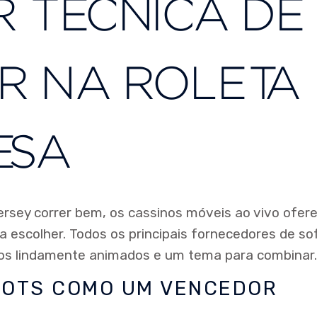
 TECNICA DE
R NA ROLETA
ESA
rsey correr bem, os cassinos móveis ao vivo ofe
ra escolher. Todos os principais fornecedores de 
os lindamente animados e um tema para combinar.
LOTS COMO UM VENCEDOR