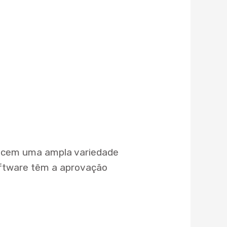
recem uma ampla variedade
software têm a aprovação