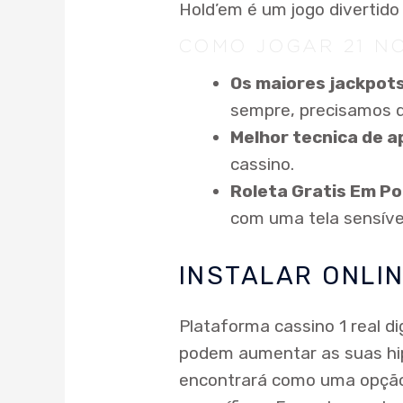
Hold’em é um jogo divertido
COMO JOGAR 21 N
Os maiores jackpot
sempre, precisamos d
Melhor tecnica de a
cassino.
Roleta Gratis Em P
com uma tela sensíve
INSTALAR ONLI
Plataforma cassino 1 real d
podem aumentar as suas hip
encontrará como uma opção 