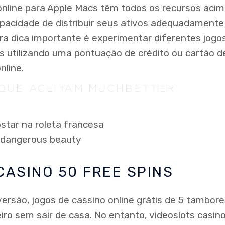
online para Apple Macs têm todos os recursos acima
apacidade de distribuir seus ativos adequadamente
utra dica importante é experimentar diferentes jo
s utilizando uma pontuação de crédito ou cartão de
nline.
 QUE ACEITAM MUCHBETTER
star na roleta francesa
 dangerous beauty
CASINO 50 FREE SPINS
versão, jogos de cassino online grátis de 5 tambo
eiro sem sair de casa. No entanto, videoslots casi