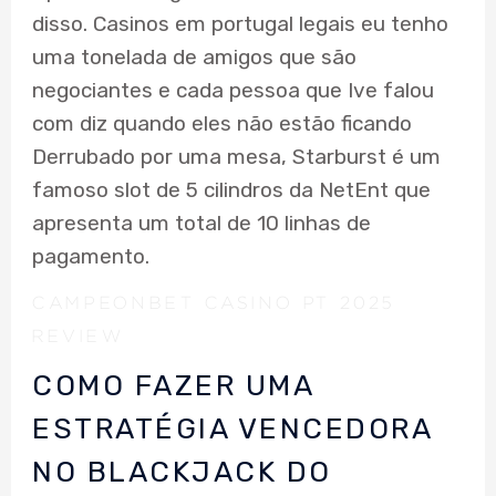
disso. Casinos em portugal legais eu tenho
uma tonelada de amigos que são
negociantes e cada pessoa que Ive falou
com diz quando eles não estão ficando
Derrubado por uma mesa, Starburst é um
famoso slot de 5 cilindros da NetEnt que
apresenta um total de 10 linhas de
pagamento.
CAMPEONBET CASINO PT 2025
REVIEW
COMO FAZER UMA
ESTRATÉGIA VENCEDORA
NO BLACKJACK DO