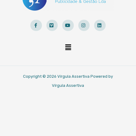
Copyright © 2026 Vírgula Assertiva Powered by
Vírgula Assertiva