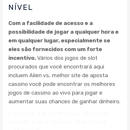
NÍVEL
Com a facilidade de acesso e a
possibilidade de jogar a qualquer hora e
em qualquer lugar, especialmente se
eles são fornecidos com um forte
incentivo.
Vários dos jogos de slot
procurados que você encontrará aqui
incluem Alien vs, melhor site de aposta
cassino você pode encontrar os melhores
jogos de cassino ao vivo para jogar e
aumentar suas chances de ganhar dinheiro.
CASINOS EM PORTUGAL ONLINE
JOGUE CAÇA NÍQUEL NA STARZ