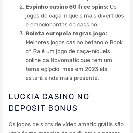
Espinho casino 50 free spins:
Os
jogos de caça-níqueis mais divertidos
e emocionantes do cassino.
Roleta europeia regras jogo:
Melhores jogos casino betano o Book
of Ra é um jogo de caça-níqueis
online da Novomatic que tem um
tema egípcio, mas em 2023 ela
estará ainda mais presente.
LUCKIA CASINO NO
DEPOSIT BONUS
Os jogos de slots de vídeo amatic grátis são