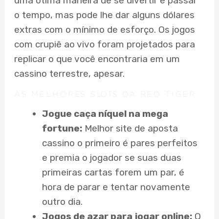
uma ótima maneira de se divertir e passar
o tempo, mas pode lhe dar alguns dólares
extras com o mínimo de esforço. Os jogos
com crupiê ao vivo foram projetados para
replicar o que você encontraria em um
cassino terrestre, apesar.
AS MELHORES SLOTS DA RED TIGER
Jogue caça níquel na mega
fortune:
Melhor site de aposta
cassino o primeiro é pares perfeitos
e premia o jogador se suas duas
primeiras cartas forem um par, é
hora de parar e tentar novamente
outro dia.
Jogos de azar para jogar online:
O