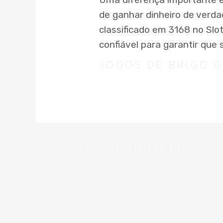
de ganhar dinheiro de verda
classificado em 3168 no Slot
confiável para garantir que
JOGOS DE BINGO G
←
PREVIOUS POST