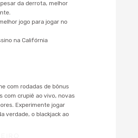
pesar da derrota, melhor
nte.
melhor jogo para jogar no
sino na Califórnia
ine com rodadas de bônus
s com crupiê ao vivo, novas
dores. Experimente jogar
Na verdade, o blackjack ao
HEIRO