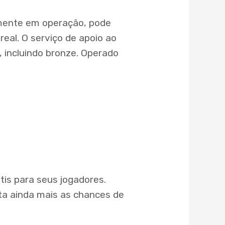
almente em operação, pode
real. O serviço de apoio ao
, incluindo bronze. Operado
tis para seus jogadores.
ta ainda mais as chances de