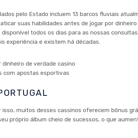
lados pelo Estado incluem 13 barcos fluviais atu
raticar suas habilidades antes de jogar por dinheiro 
 disponível todos os dias para as nossas consultas
ais experiência e existem há décadas.
 dinheiro de verdade casino
s com apostas esportivas
 PORTUGAL
or isso, muitos desses cassinos oferecem bônus grá
seu próprio álbum cheio de sucessos, o que aumen