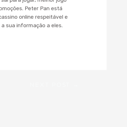
promoções. Peter Pan está
cassino online respeitável e
 a sua informação a eles.
NEXT POST
→