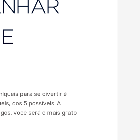
ANHAR
DE
queis para se divertir é
s, dos 5 possíveis. A
gos, você será o mais grato