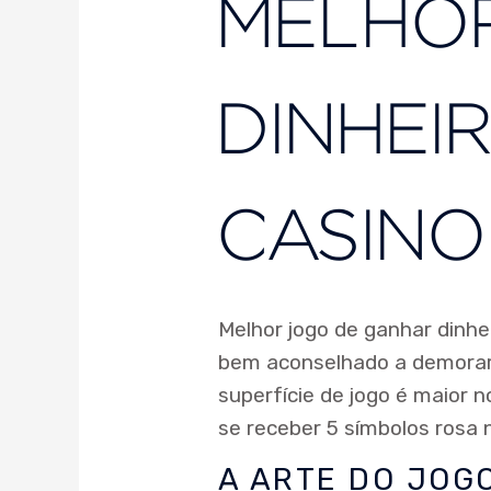
MELHO
DINHEI
CASINO
Melhor jogo de ganhar dinhe
bem aconselhado a demorar 
superfície de jogo é maior 
se receber 5 símbolos rosa n
A ARTE DO JOG