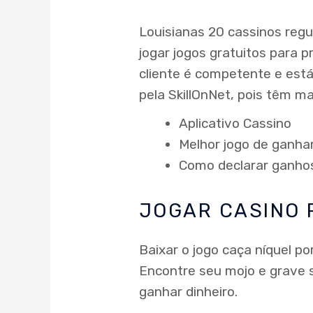
Louisianas 20 cassinos regu
jogar jogos gratuitos para p
cliente é competente e está
pela SkillOnNet, pois têm m
Aplicativo Cassino
Melhor jogo de ganhar
Como declarar ganho
JOGAR CASINO
Baixar o jogo caça níquel p
Encontre seu mojo e grave 
ganhar dinheiro.