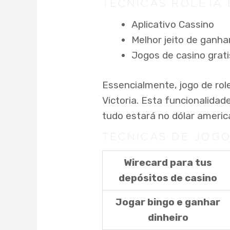
TECNICAS ROLETA
Aplicativo Cassino
Melhor jeito de ganha
Jogos de casino grati
Essencialmente, jogo de rol
Victoria. Esta funcionalidad
tudo estará no dólar americ
TECNICAS DE JOG
Wirecard para tus
depósitos de casino
Jogar bingo e ganhar
dinheiro