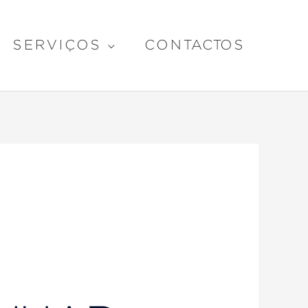
SERVIÇOS
CONTACTOS