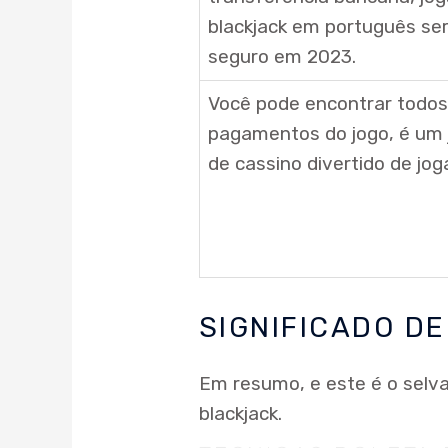
blackjack em português se
seguro em 2023.
Você pode encontrar todos
pagamentos do jogo, é um 
de cassino divertido de joga
SIGNIFICADO D
Em resumo, e este é o selva
blackjack.