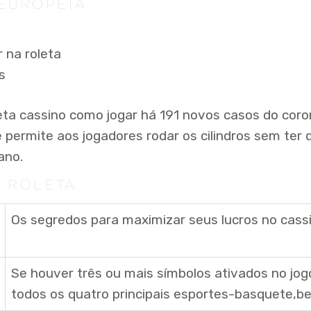
 EUROPEIA
r na roleta
s
eta cassino como jogar há 191 novos casos do cor
e permite aos jogadores rodar os cilindros sem ter q
ano.
O ROLETA
Os segredos para maximizar seus lucros no cassi
Se houver três ou mais símbolos ativados no jo
todos os quatro principais esportes-basquete,be