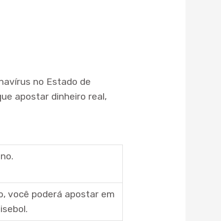
onavírus no Estado de
ue apostar dinheiro real,
no.
go, você poderá apostar em
isebol.