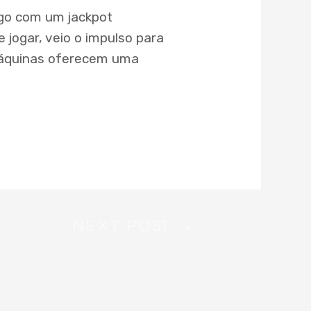
ogo com um jackpot
 jogar, veio o impulso para
 máquinas oferecem uma
NEXT POST
→