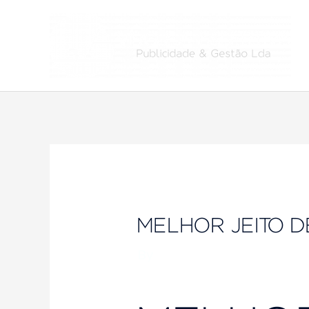
MELHOR JEITO 
By