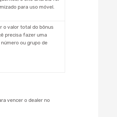
imizado para uso móvel.
r o valor total do bônus
cê precisa fazer uma
 número ou grupo de
ra vencer o dealer no