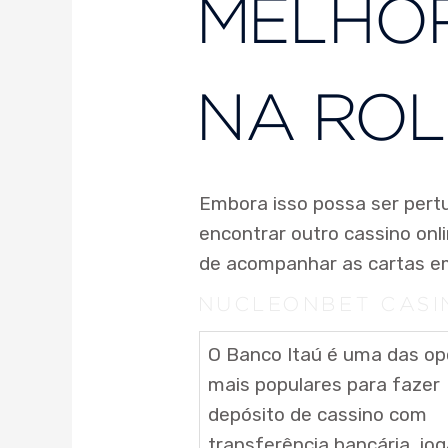
MELHOR
NA ROL
Embora isso possa ser pertu
encontrar outro cassino onl
de acompanhar as cartas em 
NUCLEONBET CASI
O Banco Itaú é uma das o
mais populares para fazer
depósito de cassino com
transferência bancária, jog