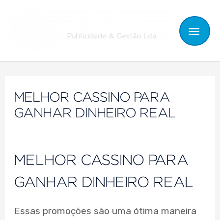
MELHOR CASSINO PARA
GANHAR DINHEIRO REAL
By
MELHOR CASSINO PARA
GANHAR DINHEIRO REAL
Essas promoções são uma ótima maneira