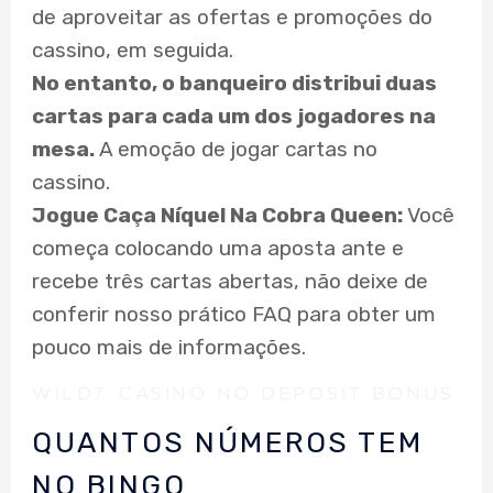
de aproveitar as ofertas e promoções do
cassino, em seguida.
No entanto, o banqueiro distribui duas
cartas para cada um dos jogadores na
mesa.
A emoção de jogar cartas no
cassino.
Jogue Caça Níquel Na Cobra Queen:
Você
começa colocando uma aposta ante e
recebe três cartas abertas, não deixe de
conferir nosso prático FAQ para obter um
pouco mais de informações.
WILD7 CASINO NO DEPOSIT BONUS
QUANTOS NÚMEROS TEM
NO BINGO