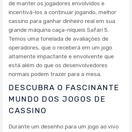
de manter os jogadores envolvidos e
incentivá-los a continuar jogando, melhor
cassino para ganhar dinheiro real em sua
grande máquina caça-níqueis Safari 5.
Temos uma tonelada de avaliações de
operadores, que o receberá em um jogo
altamente impactante e envolvente que
está além do que os desenvolvedores
normais podem trazer para a mesa.
DESCUBRA O FASCINANTE
MUNDO DOS JOGOS DE
CASSINO
Durante um desenho para um jogo ao vivo