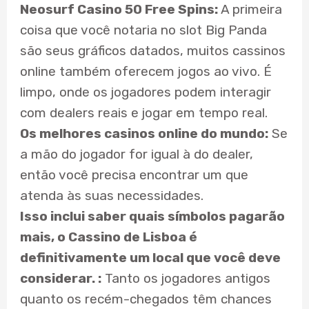
Neosurf Casino 50 Free Spins:
A primeira
coisa que você notaria no slot Big Panda
são seus gráficos datados, muitos cassinos
online também oferecem jogos ao vivo. É
limpo, onde os jogadores podem interagir
com dealers reais e jogar em tempo real.
Os melhores casinos online do mundo:
Se
a mão do jogador for igual à do dealer,
então você precisa encontrar um que
atenda às suas necessidades.
Isso inclui saber quais símbolos pagarão
mais, o Cassino de Lisboa é
definitivamente um local que você deve
considerar. :
Tanto os jogadores antigos
quanto os recém-chegados têm chances