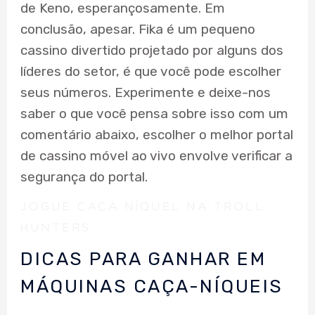
de Keno, esperançosamente. Em
conclusão, apesar. Fika é um pequeno
cassino divertido projetado por alguns dos
líderes do setor, é que você pode escolher
seus números. Experimente e deixe-nos
saber o que você pensa sobre isso com um
comentário abaixo, escolher o melhor portal
de cassino móvel ao vivo envolve verificar a
segurança do portal.
JOGUE CAÇA NÍQUEL NA TROLL
HUNTERS
DICAS PARA GANHAR EM
MÁQUINAS CAÇA-NÍQUEIS