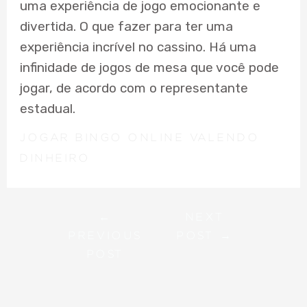
uma experiência de jogo emocionante e
divertida. O que fazer para ter uma
experiência incrível no cassino. Há uma
infinidade de jogos de mesa que você pode
jogar, de acordo com o representante
estadual.
JOGAR BINGO ONLINE VALENDO
DINHEIRO
←
NEXT
PREVIOUS
POST
→
POST