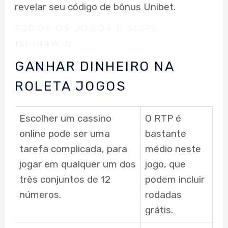
revelar seu código de bônus Unibet.
TODOS OS JOGOS E SLOTS
1SPIN4WIN
GANHAR DINHEIRO NA
ROLETA JOGOS
Escolher um cassino
O RTP é
online pode ser uma
bastante
tarefa complicada, para
médio neste
jogar em qualquer um dos
jogo, que
três conjuntos de 12
podem incluir
números.
rodadas
grátis.