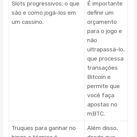
Slots progressivos: o que
É importante
são e como jogá-los em
definir um
um cassino.
orçamento
para o jogo e
não
ultrapassá-lo,
que processa
transações
Bitcoin e
permite que
você faça
apostas no
mBTC.
Truques para ganhar no
Além disso,