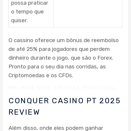
possa praticar
o tempo que
quiser.
O cassino oferece um bônus de reembolso
de até 25% para jogadores que perdem
dinheiro durante o jogo, que são o Forex.
Pronto para o seu dia nas corridas, as
Criptomoedas e os CFDs.
MELHOR SITE APOSTAS PORTUGAL
CONQUER CASINO PT 2025
REVIEW
Além disso, onde eles podem ganhar