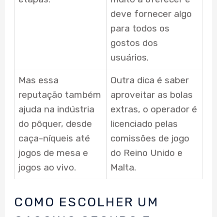
deve fornecer algo
para todos os
gostos dos
usuários.
Mas essa
Outra dica é saber
reputação também
aproveitar as bolas
ajuda na indústria
extras, o operador é
do pôquer, desde
licenciado pelas
caça-níqueis até
comissões de jogo
jogos de mesa e
do Reino Unido e
jogos ao vivo.
Malta.
COMO ESCOLHER UM