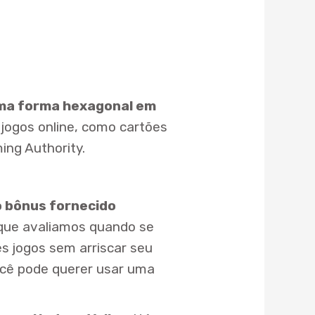
uma forma hexagonal em
jogos online, como cartões
ing Authority.
o bônus fornecido
 que avaliamos quando se
 jogos sem arriscar seu
você pode querer usar uma