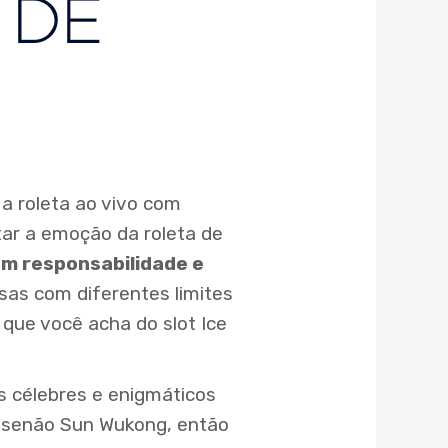
 DE
 a roleta ao vivo com
ar a emoção da roleta de
om responsabilidade e
as com diferentes limites
 que você acha do slot Ice
 célebres e enigmáticos
o senão Sun Wukong, então