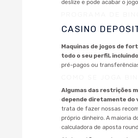
deslize e pode acabar o jog
PROGRAMA DE BIN
CASINO DEPOSIT
Maquinas de jogos de for
todo o seu perfil, incluind
pré-pagos ou transferências 
COMO SE JOGA BI
Algumas das restrições ma
depende diretamente do v
trata de fazer nossas reco
próprio dinheiro. A maioria 
calculadora de aposta round