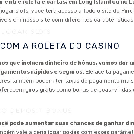
r entre roleta e cartas, em Long Island ou no 
jogar slots, você terá acesso a todo o site do Pink 
veis em nosso site com diferentes característica
 JOGAR SLOTS
 COM A ROLETA DO CASINO
s que incluem dinheiro de bônus, vamos dar u
agamentos rápidos e seguros.
Ele aceita pagame
iores também podem ter taxas de pagamento mais 
 oferecem giros grátis como bônus de boas-vindas
NO DEPOSIT BONUS
você pode aumentar suas chances de ganhar di
ambém vale a pena jogar pokies com esses parâme