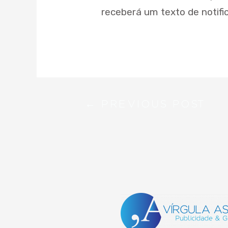
receberá um texto de notific
←
PREVIOUS POST