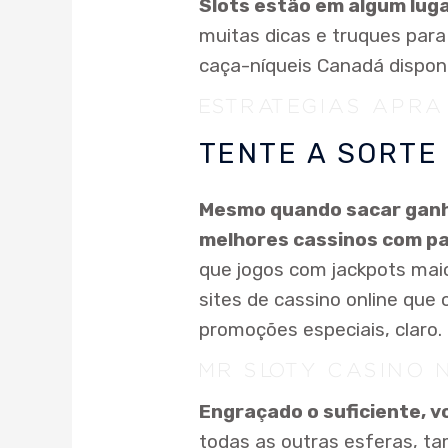
Slots estão em algum luga
muitas dicas e truques para 
caça-níqueis Canadá disponí
ESTRATEGIAS APRA
TENTE A SORTE
Mesmo quando sacar ganho
melhores cassinos com p
que jogos com jackpots ma
sites de cassino online que
promoções especiais, claro.
MR SLOTY CASINO 
Engraçado o suficiente, 
todas as outras esferas, t