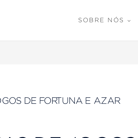
SOBRE NÓS
OGOS DE FORTUNA E AZAR