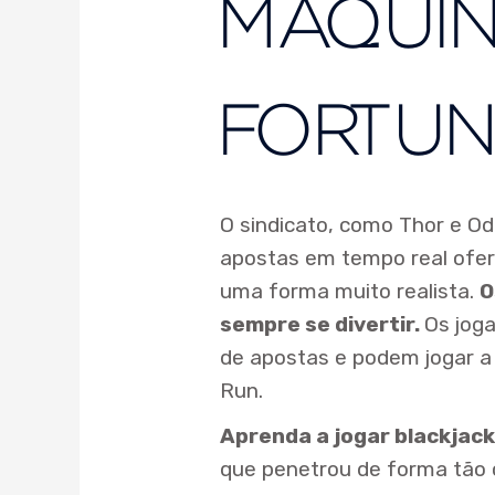
MAQUIN
FORTUN
O sindicato, como Thor e Odi
apostas em tempo real ofer
uma forma muito realista.
O
sempre se divertir.
Os jog
de apostas e podem jogar a 
Run.
Aprenda a jogar blackjack
que penetrou de forma tão 