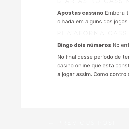
DIÁRIAS NO CASSI
Apostas cassino
Embora to
olhada em alguns dos jogos 
PLATAFORMA CASSI
Bingo dois números
No ent
No final desse período de 
casino online que está con
a jogar assim. Como contro
←
PREVIOUS POST