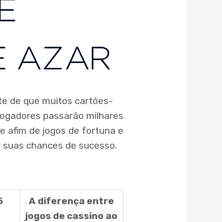
E
E AZAR
te de que muitos cartões-
 jogadores passarão milhares
e afim de jogos de fortuna e
r suas chances de sucesso.
5
A diferença entre
jogos de cassino ao