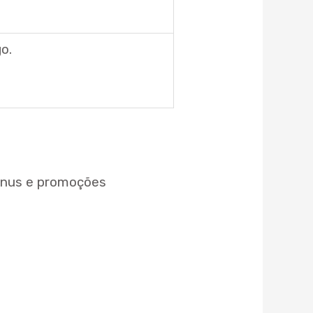
o.
S
bônus e promoções