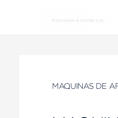
MAQUINAS DE A
By