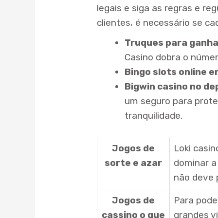
legais e siga as regras e r
clientes, é necessário se ca
Truques para ganhar
Casino dobra o número
Bingo slots online e
Bigwin casino no de
um seguro para prote
tranquilidade.
Jogos de
Loki casi
sorte e azar
dominar a 
não deve 
Jogos de
Para pode
cassino o que
grandes vi