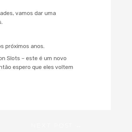
idades, vamos dar uma
.
os próximos anos.
on Slots – este é um novo
ntão espero que eles voltem
NEXT POST
→