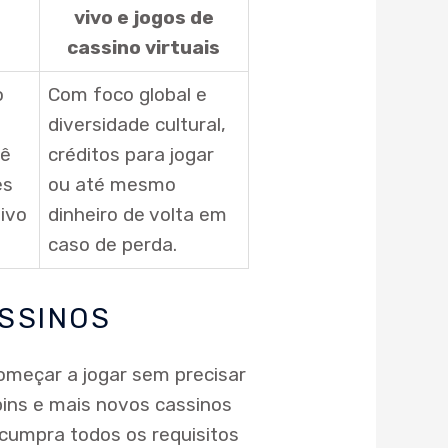
vivo e jogos de
cassino virtuais
o
Com foco global e
diversidade cultural,
cê
créditos para jogar
es
ou até mesmo
tivo
dinheiro de volta em
caso de perda.
SSINOS
omeçar a jogar sem precisar
pins e mais novos cassinos
cumpra todos os requisitos