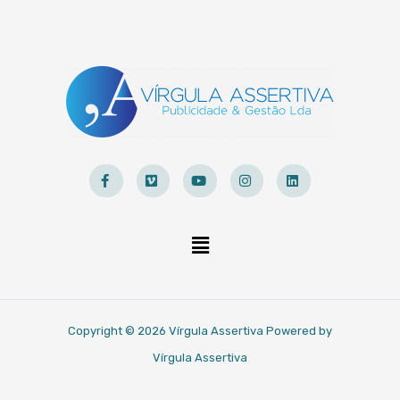
Copyright © 2026 Vírgula Assertiva Powered by
Vírgula Assertiva