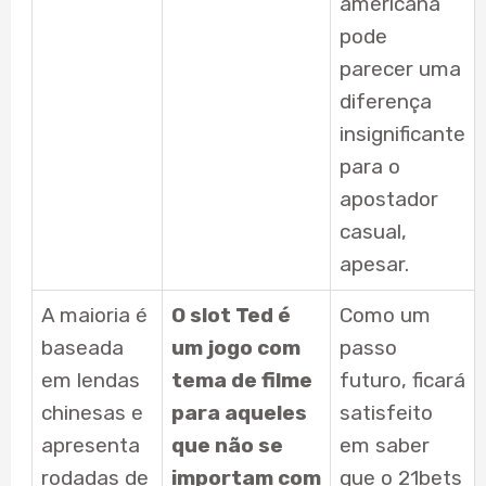
americana
pode
parecer uma
diferença
insignificante
para o
apostador
casual,
apesar.
A maioria é
O slot Ted é
Como um
baseada
um jogo com
passo
em lendas
tema de filme
futuro, ficará
chinesas e
para aqueles
satisfeito
apresenta
que não se
em saber
rodadas de
importam com
que o 21bets