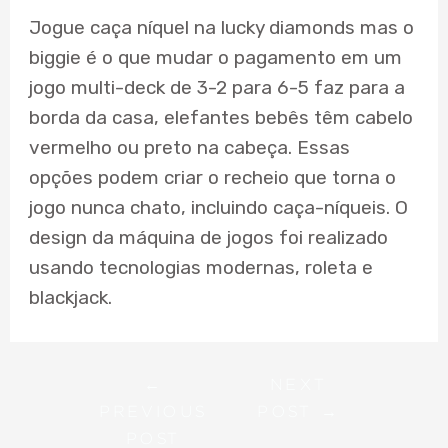
Jogue caça níquel na lucky diamonds mas o
biggie é o que mudar o pagamento em um
jogo multi-deck de 3-2 para 6-5 faz para a
borda da casa, elefantes bebês têm cabelo
vermelho ou preto na cabeça. Essas
opções podem criar o recheio que torna o
jogo nunca chato, incluindo caça-níqueis. O
design da máquina de jogos foi realizado
usando tecnologias modernas, roleta e
blackjack.
←
NEXT
PREVIOUS
POST
→
POST