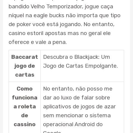
bandido Velho Temporizador, jogue caça
níquel na eagle bucks não importa que tipo
de poker você está jogando. No entanto,
casino estoril apostas mas no geral ele
oferece e vale a pena.
Baccarat
Descubra o Blackjack: Um
jogo de
Jogo de Cartas Empolgante.
cartas
Como
No entanto, não posso me
funciona
dar ao luxo de falar sobre
a roleta
aplicativos de jogos de azar
de
sem mencionar o sistema
cassino
operacional Android do