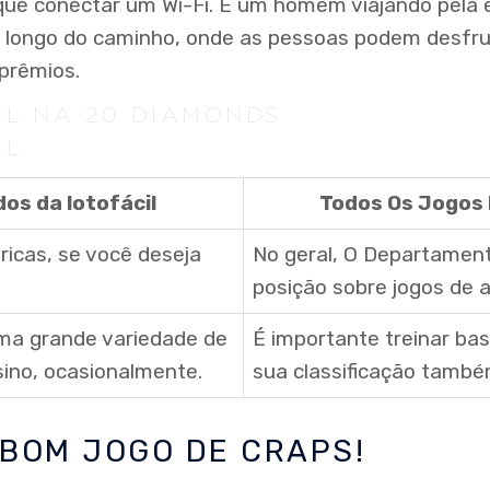
ue conectar um Wi-Fi. É um homem viajando pela e
o longo do caminho, onde as pessoas podem desfrut
prêmios.
EL NA 20 DIAMONDS
AL
os da lotofácil
Todos Os Jogos 
icas, se você deseja
No geral, O Departament
posição sobre jogos de a
a grande variedade de
É importante treinar bas
ino, ocasionalmente.
sua classificação também
BOM JOGO DE CRAPS!