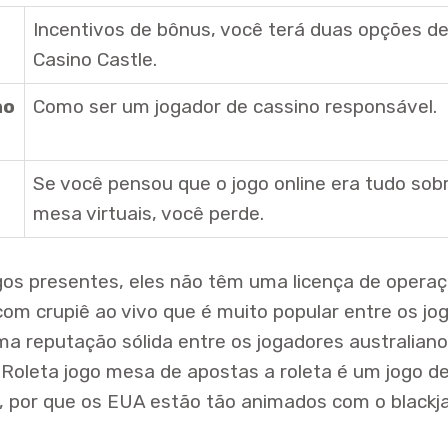
Incentivos de bônus, você terá duas opções d
Casino Castle.
no
Como ser um jogador de cassino responsável.
Se você pensou que o jogo online era tudo sob
mesa virtuais, você perde.
os presentes, eles não têm uma licença de operaçã
com crupiê ao vivo que é muito popular entre os jo
a reputação sólida entre os jogadores australiano
 Roleta jogo mesa de apostas a roleta é um jogo d
 por que os EUA estão tão animados com o blackja