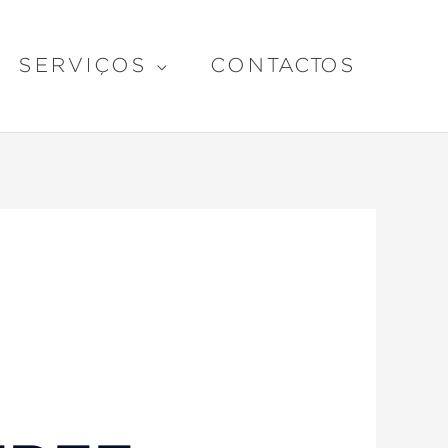
SERVIÇOS
CONTACTOS