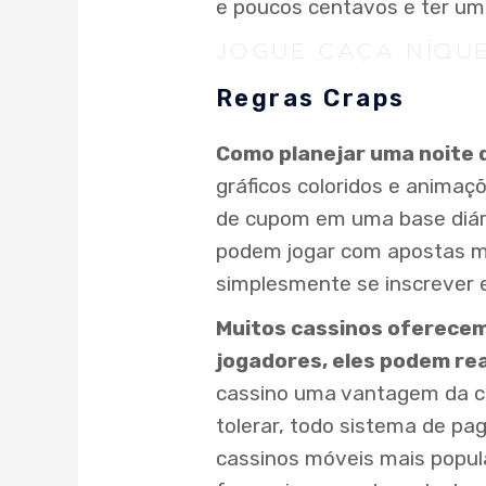
e poucos centavos e ter uma
JOGUE CAÇA NÍQUE
Regras Craps
Como planejar uma noite d
gráficos coloridos e animaç
de cupom em uma base diári
podem jogar com apostas ma
simplesmente se inscrever e 
Muitos cassinos oferecem
jogadores, eles podem rea
cassino uma vantagem da ca
tolerar, todo sistema de p
cassinos móveis mais popular