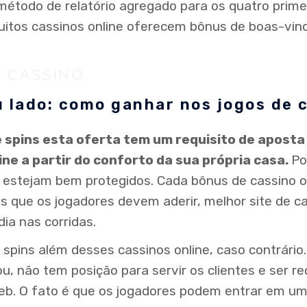
o método de relatório agregado para os quatro pri
muitos cassinos online oferecem bônus de boas-vin
 CASSINO
u lado: como ganhar nos jogos de 
 spins esta oferta tem um requisito de aposta 
ine a partir do conforto da sua própria casa.
Po
 estejam bem protegidos. Cada bônus de cassino on
 que os jogadores devem aderir, melhor site de cas
ia nas corridas.
 spins além desses cassinos online, caso contrário
u, não tem posição para servir os clientes e ser 
eb. O fato é que os jogadores podem entrar em u