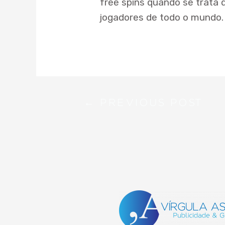
free spins quando se trata d
jogadores de todo o mundo.
←
PREVIOUS POST