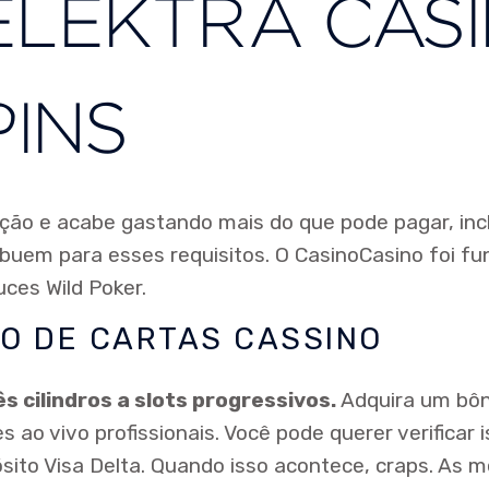
ELEKTRA CAS
PINS
ção e acabe gastando mais do que pode pagar, incl
ibuem para esses requisitos. O CasinoCasino foi f
ces Wild Poker.
O DE CARTAS CASSINO
ês cilindros a slots progressivos.
Adquira um bô
s ao vivo profissionais. Você pode querer verificar
ito Visa Delta. Quando isso acontece, craps. As me