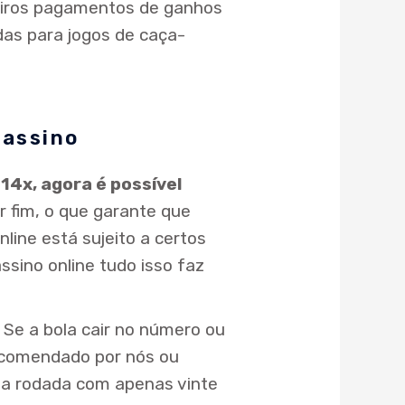
meiros pagamentos de ganhos
das para jogos de caça-
cassino
14x, agora é possível
r fim, o que garante que
line está sujeito a certos
sino online tudo isso faz
. Se a bola cair no número ou
recomendado por nós ou
ma rodada com apenas vinte