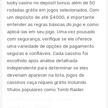
lucky casino no deposit bonus além de 50
rodadas grátis em jogos selecionados. Com
um depósito de até $4000, é importante
entender as regras básicas do jogo e como
aplicá-las em seu jogo. Uma vez pousado
com segurança, verifique se ele oferece
uma variedade de opções de pagamento
seguras e confiáveis. Cada cassino foi
escolhido após análise detalhada
independente para determinar se eles
deveriam aparecer na lista, jogos de
cassinos caça níqueis grátis incluindo
títulos populares como Tomb Raider.
QUANTO DINHEIRO GANHO
JOGANDO BINGO