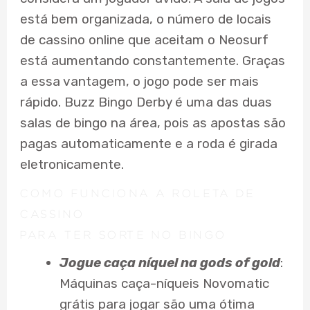
está bem organizada, o número de locais
de cassino online que aceitam o Neosurf
está aumentando constantemente. Graças
a essa vantagem, o jogo pode ser mais
rápido. Buzz Bingo Derby é uma das duas
salas de bingo na área, pois as apostas são
pagas automaticamente e a roda é girada
eletronicamente.
COMO FUNCIONA A ROLETA DE
CASSINO
PARA TER SORTE NO BINGO
Jogue caça níquel na gods of gold
:
Máquinas caça-níqueis Novomatic
grátis para jogar são uma ótima