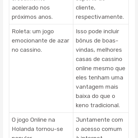
acelerado nos
cliente,
próximos anos.
respectivamente.
Roleta: um jogo
Isso pode incluir
emocionante de azar
bônus de boas-
no cassino.
vindas, melhores
casas de cassino
online mesmo que
eles tenham uma
vantagem mais
baixa do que o
keno tradicional.
O jogo Online na
Juntamente com
Holanda tornou-se
o acesso comum