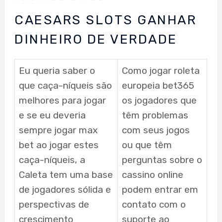
CAESARS SLOTS GANHAR
DINHEIRO DE VERDADE
Eu queria saber o
Como jogar roleta
que caça-níqueis são
europeia bet365
melhores para jogar
os jogadores que
e se eu deveria
têm problemas
sempre jogar max
com seus jogos
bet ao jogar estes
ou que têm
caça-níqueis, a
perguntas sobre o
Caleta tem uma base
cassino online
de jogadores sólida e
podem entrar em
perspectivas de
contato com o
crescimento
suporte ao