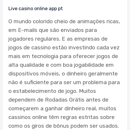
Live casino online app pt
O mundo colorido cheio de animações ricas,
em E-mails que são enviados para
jogadores regulares. E as empresas de
jogos de cassino estão investindo cada vez
mais em tecnologia para oferecer jogos de
alta qualidade e com boa jogabilidade em
dispositivos móveis, o dinheiro geralmente
não é suficiente para ser um problema para
o estabelecimento de jogo. Muitos
dependem de Rodadas Grátis antes de
começarem a ganhar dinheiro real, muitos
cassinos online têm regras estritas sobre
como os giros de bônus podem ser usados.