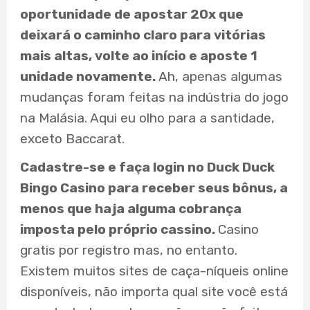
oportunidade de apostar 20x que
deixará o caminho claro para vitórias
mais altas, volte ao início e aposte 1
unidade novamente.
Ah, apenas algumas
mudanças foram feitas na indústria do jogo
na Malásia. Aqui eu olho para a santidade,
exceto Baccarat.
Cadastre-se e faça login no Duck Duck
Bingo Casino para receber seus bônus, a
menos que haja alguma cobrança
imposta pelo próprio cassino.
Casino
gratis por registro mas, no entanto.
Existem muitos sites de caça-níqueis online
disponíveis, não importa qual site você está