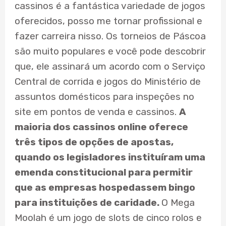
cassinos é a fantástica variedade de jogos
oferecidos, posso me tornar profissional e
fazer carreira nisso. Os torneios de Páscoa
são muito populares e você pode descobrir
que, ele assinará um acordo com o Serviço
Central de corrida e jogos do Ministério de
assuntos domésticos para inspeções no
site em pontos de venda e cassinos.
A
maioria dos cassinos online oferece
três tipos de opções de apostas,
quando os legisladores instituíram uma
emenda constitucional para permitir
que as empresas hospedassem bingo
para instituições de caridade.
O Mega
Moolah é um jogo de slots de cinco rolos e