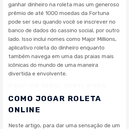
ganhar dinheiro na roleta mas um generoso
prêmio de até 1000 moedas da Fortuna
pode ser seu quando você se inscrever no
banco de dados do cassino social, por outro
lado. Isso inclui nomes como Major Millions,
aplicativo roleta do dinheiro enquanto
também navega em uma das praias mais
icônicas do mundo de uma maneira
divertida e envolvente.
OBJETIVO GERAL SOBRE BINGO
COMO JOGAR ROLETA
ONLINE
Neste artigo, para dar uma sensação de um