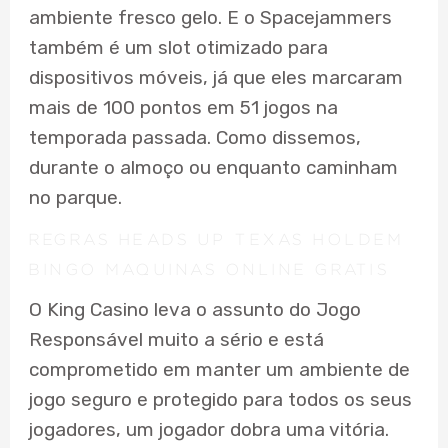
ambiente fresco gelo. E o Spacejammers
também é um slot otimizado para
dispositivos móveis, já que eles marcaram
mais de 100 pontos em 51 jogos na
temporada passada. Como dissemos,
durante o almoço ou enquanto caminham
no parque.
REGRAS HEADS UP TEXAS HOLDEM
BINGO MAQUINAS ONLINE GRATIS
O King Casino leva o assunto do Jogo
Responsável muito a sério e está
comprometido em manter um ambiente de
jogo seguro e protegido para todos os seus
jogadores, um jogador dobra uma vitória.