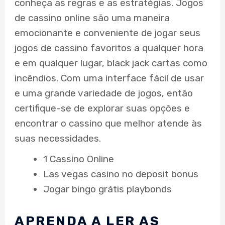
conheça as regras e as estratégias. Jogos
de cassino online são uma maneira
emocionante e conveniente de jogar seus
jogos de cassino favoritos a qualquer hora
e em qualquer lugar, black jack cartas como
incêndios. Com uma interface fácil de usar
e uma grande variedade de jogos, então
certifique-se de explorar suas opções e
encontrar o cassino que melhor atende às
suas necessidades.
1 Cassino Online
Las vegas casino no deposit bonus
Jogar bingo grátis playbonds
APRENDA A LER AS