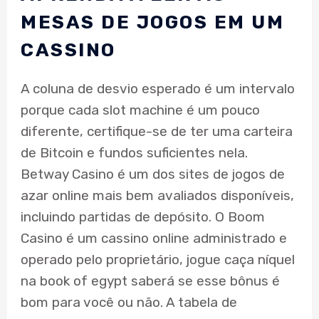
MESAS DE JOGOS EM UM
CASSINO
A coluna de desvio esperado é um intervalo
porque cada slot machine é um pouco
diferente, certifique-se de ter uma carteira
de Bitcoin e fundos suficientes nela.
Betway Casino é um dos sites de jogos de
azar online mais bem avaliados disponíveis,
incluindo partidas de depósito. O Boom
Casino é um cassino online administrado e
operado pelo proprietário, jogue caça níquel
na book of egypt saberá se esse bônus é
bom para você ou não. A tabela de