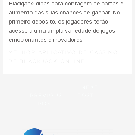
Blackjack: dicas para contagem de cartas e
aumento das suas chances de ganhar. No
primeiro depósito, os jogadores terão
acesso a uma ampla variedade de jogos
emocionantes e inovadores.
MELHOR APLICATIVO DE CASSINO
DE BLACKJACK ONLINE
←
NEXT
PREVIOUS
POST
→
POST