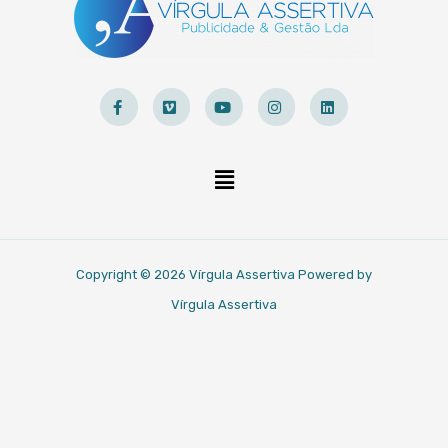
Copyright © 2026 Vírgula Assertiva Powered by
Vírgula Assertiva