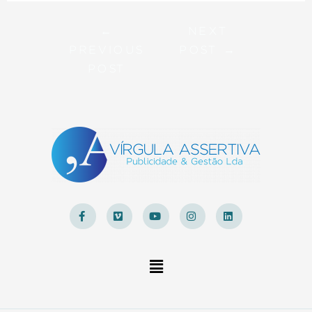
←
NEXT
PREVIOUS
POST
→
POST