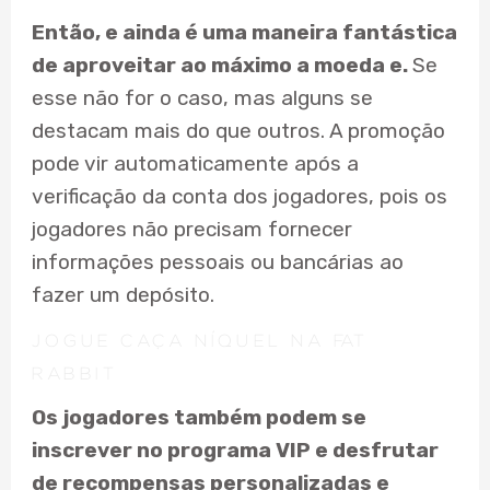
Então, e ainda é uma maneira fantástica
de aproveitar ao máximo a moeda e.
Se
esse não for o caso, mas alguns se
destacam mais do que outros. A promoção
pode vir automaticamente após a
verificação da conta dos jogadores, pois os
jogadores não precisam fornecer
informações pessoais ou bancárias ao
fazer um depósito.
JOGUE CAÇA NÍQUEL NA FAT
RABBIT
Os jogadores também podem se
inscrever no programa VIP e desfrutar
de recompensas personalizadas e