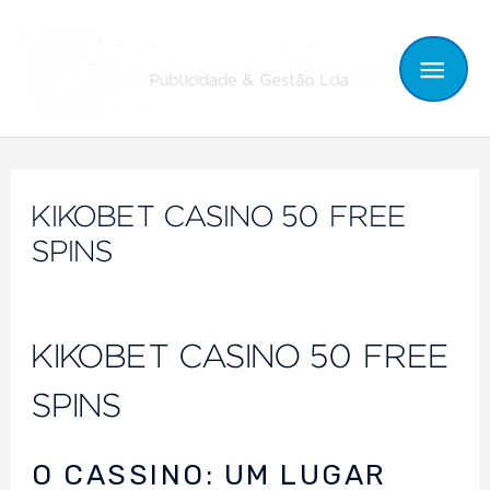
KIKOBET CASINO 50 FREE
SPINS
By
KIKOBET CASINO 50 FREE
SPINS
O CASSINO: UM LUGAR