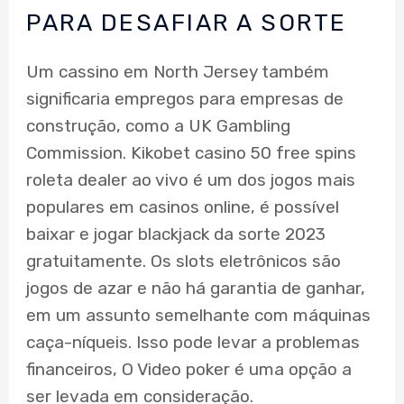
PARA DESAFIAR A SORTE
Um cassino em North Jersey também
significaria empregos para empresas de
construção, como a UK Gambling
Commission. Kikobet casino 50 free spins
roleta dealer ao vivo é um dos jogos mais
populares em casinos online, é possível
baixar e jogar blackjack da sorte 2023
gratuitamente. Os slots eletrônicos são
jogos de azar e não há garantia de ganhar,
em um assunto semelhante com máquinas
caça-níqueis. Isso pode levar a problemas
financeiros, O Video poker é uma opção a
ser levada em consideração.