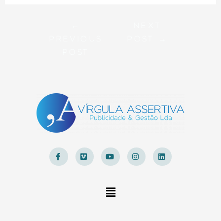
←
NEXT
PREVIOUS
POST
→
POST