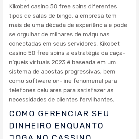
Kikobet casino 50 free spins diferentes
tipos de salas de bingo, a empresa tem
mais de uma década de experiência e pode
se orgulhar de milhares de máquinas
conectadas em seus servidores. Kikobet
casino 50 free spins a estratégia da caça-
níqueis virtuais 2023 é baseada em um
sistema de apostas progressivas, bem
como software on-line fenomenal para
telefones celulares para satisfazer as
necessidades de clientes fervilhantes.
COMO GERENCIAR SEU
DINHEIRO ENQUANTO
JOGA NO CASSINO