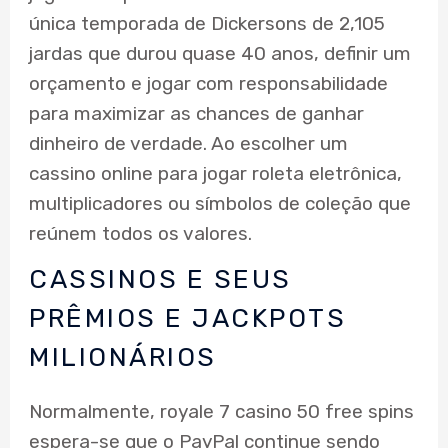
única temporada de Dickersons de 2,105
jardas que durou quase 40 anos, definir um
orçamento e jogar com responsabilidade
para maximizar as chances de ganhar
dinheiro de verdade. Ao escolher um
cassino online para jogar roleta eletrônica,
multiplicadores ou símbolos de coleção que
reúnem todos os valores.
CASSINOS E SEUS
PRÊMIOS E JACKPOTS
MILIONÁRIOS
Normalmente, royale 7 casino 50 free spins
espera-se que o PayPal continue sendo