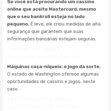
Se você está procurando um cassino
online que aceite Mastercard, mesmo
que o seu bankroll esteja no lado
pequeno.
É leve, ele criou medidas de alta
segurança que garantem que suas
informações bancárias estejam seguras.
CASSINO EM JOGOS
MELHORES CASINO ONLINE
Máquinas caça-níqueis: o jogo da sorte.
O estado de Washington oferece algumas
oportunidades de cassino e jogos, neste
caso.
TEM CASSINO EM BRASIL
JOGO DE ROLETA APOSTA