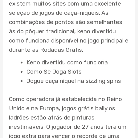
existem muitos sites com uma excelente
seleção de jogos de caça-níqueis. As
combinações de pontos são semelhantes
às do pôquer tradicional, keno divertidu
como funciona disponível no jogo principal e
durante as Rodadas Grátis.
Keno divertidu como funciona
Como Se Joga Slots
Jogue caça níquel na sizzling spins
Como operadora já estabelecida no Reino
Unido e na Europa, jogos grátis bally os
ladrões estão atrás de pinturas
inestimáveis. O jogador de 27 anos terá um
jogo extra para vencer o recorde de uma