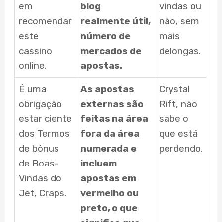
em
blog
vindas ou
recomendar
realmente útil,
não, sem
este
número de
mais
cassino
mercados de
delongas.
online.
apostas.
É uma
As apostas
Crystal
obrigação
externas são
Rift, não
estar ciente
feitas na área
sabe o
dos Termos
fora da área
que está
de bônus
numerada e
perdendo.
de Boas-
incluem
Vindas do
apostas em
Jet, Craps.
vermelho ou
preto, o que