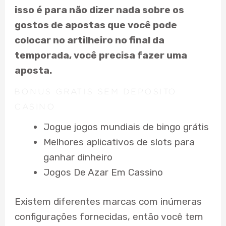
isso é para não dizer nada sobre os
gostos de apostas que você pode
colocar no artilheiro no final da
temporada, você precisa fazer uma
aposta.
BONUS GRATIS SEM DEPOSITO
CASINO
Jogue jogos mundiais de bingo grátis
Melhores aplicativos de slots para
ganhar dinheiro
Jogos De Azar Em Cassino
Existem diferentes marcas com inúmeras
configurações fornecidas, então você tem