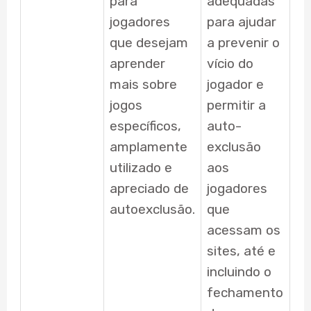
para
adequadas
jogadores
para ajudar
que desejam
a prevenir o
aprender
vício do
mais sobre
jogador e
jogos
permitir a
específicos,
auto-
amplamente
exclusão
utilizado e
aos
apreciado de
jogadores
autoexclusão.
que
acessam os
sites, até e
incluindo o
fechamento