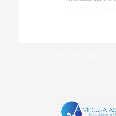
CASSINOS APO
←
PREVIOUS POST