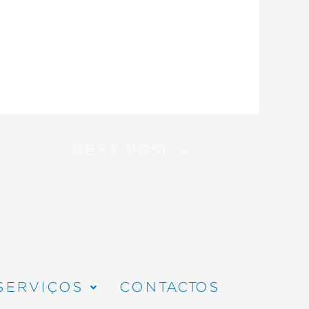
NEXT POST
→
SERVIÇOS
CONTACTOS