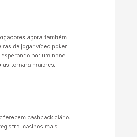
s jogadores agora também
ras de jogar vídeo poker
ão esperando por um boné
 as tornará maiores.
oferecem cashback diário.
egistro, casinos mais