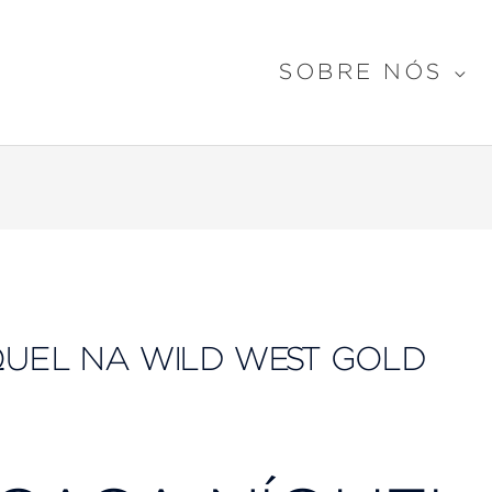
SOBRE NÓS
QUEL NA WILD WEST GOLD