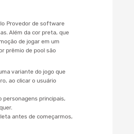
elo Provedor de software
s. Além da cor preta, que
 emoção de jogar em um
or prêmio de pool são
uma variante do jogo que
o, ao clicar o usuário
 personagens principais,
quer.
oleta antes de começarmos,