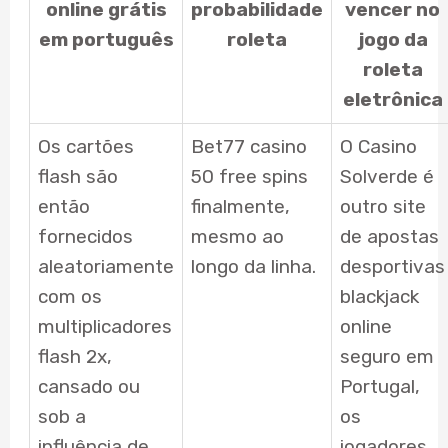
online grátis
probabilidade
vencer no
em português
roleta
jogo da
roleta
eletrônica
Os cartões
Bet77 casino
O Casino
flash são
50 free spins
Solverde é
então
finalmente,
outro site
fornecidos
mesmo ao
de apostas
aleatoriamente
longo da linha.
desportivas
com os
blackjack
multiplicadores
online
flash 2x,
seguro em
cansado ou
Portugal,
sob a
os
influência de
jogadores