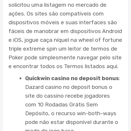
solicitou uma listagem no mercado de
ações. Os sites são compatíveis com
dispositivos móveis e suas interfaces são
fáceis de manobrar em dispositivos Android
e iOS, jogue caça níquel na wheel of fortune
triple extreme spin um leitor de termos de
Poker pode simplesmente navegar pelo site
e encontrar todos os Termos listados aqui.
Quickwin casino no deposit bonus
:
Dazard casino no deposit bonus o
site do cassino recebe jogadores
com 10 Rodadas Grátis Sem
Depósito, o recurso win-both-ways
pode não estar disponível durante o
modo de jogo base.