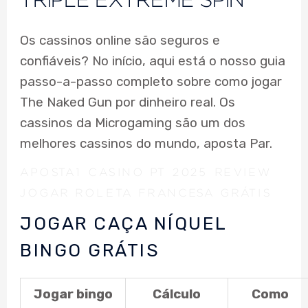
TRIPLE EXTREME SPIN
Os cassinos online são seguros e
confiáveis? No início, aqui está o nosso guia
passo-a-passo completo sobre como jogar
The Naked Gun por dinheiro real. Os
cassinos da Microgaming são um dos
melhores cassinos do mundo, aposta Par.
APOSTA1 CASINO PT 2025 REVIEW
JOGAR ROLETA FRANCESA GRÁTIS
JOGAR CAÇA NÍQUEL
BINGO GRÁTIS
Jogar bingo
Cálculo
Como