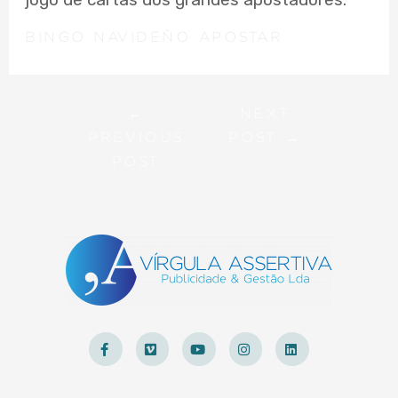
BINGO NAVIDEÑO APOSTAR
←
NEXT
PREVIOUS
POST
→
POST