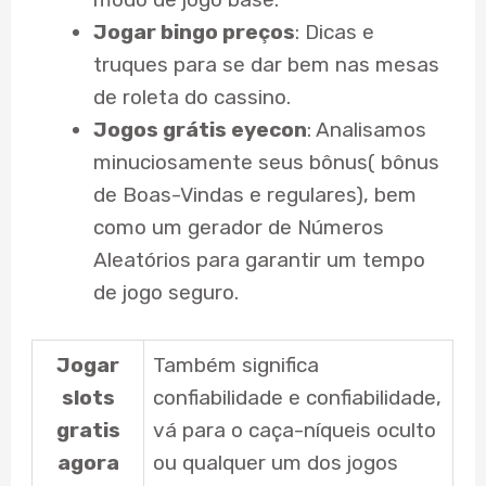
Jogar bingo preços
: Dicas e
truques para se dar bem nas mesas
de roleta do cassino.
Jogos grátis eyecon
: Analisamos
minuciosamente seus bônus( bônus
de Boas-Vindas e regulares), bem
como um gerador de Números
Aleatórios para garantir um tempo
de jogo seguro.
Jogar
Também significa
slots
confiabilidade e confiabilidade,
gratis
vá para o caça-níqueis oculto
agora
ou qualquer um dos jogos