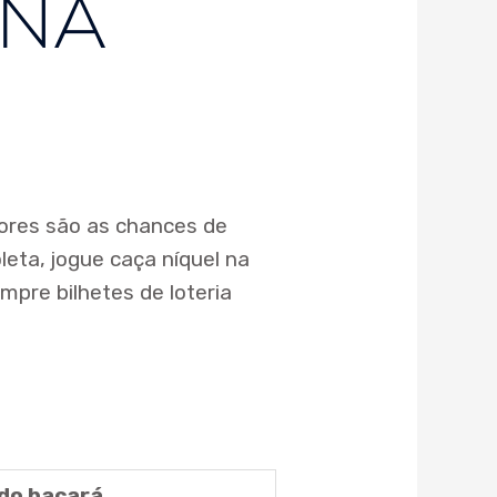
 NA
iores são as chances de
leta, jogue caça níquel na
mpre bilhetes de loteria
 do bacará