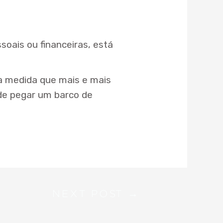
oais ou financeiras, está
 à medida que mais e mais
ode pegar um barco de
NEXT POST
→