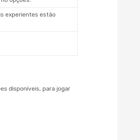
s experientes estão
s disponíveis, para jogar