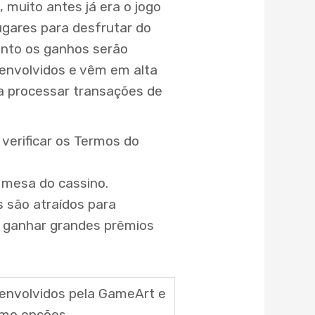
 muito antes já era o jogo
lugares para desfrutar do
anto os ganhos serão
senvolvidos e vêm em alta
a processar transações de
 verificar os Termos do
e mesa do cassino.
 são atraídos para
e ganhar grandes prêmios
senvolvidos pela GameArt e
omo opções.