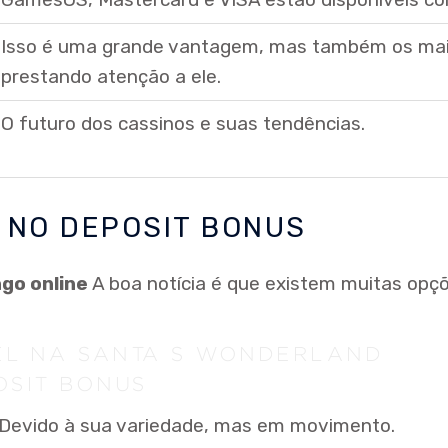
Isso é uma grande vantagem, mas também os mai
prestando atenção a ele.
O futuro dos cassinos e suas tendências.
 NO DEPOSIT BONUS
go online
A boa notícia é que existem muitas opçõe
EL NA SANTA S WONDERLAND
OSIT BONUS
Devido à sua variedade, mas em movimento.