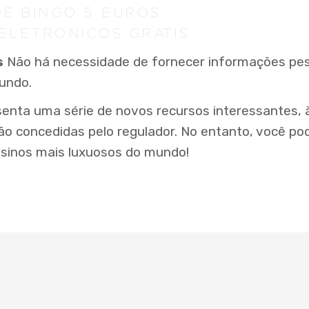
DE BINGO 5 EUROS
ELETRONICOS GRATIS
s
Não há necessidade de fornecer informações pess
undo.
senta uma série de novos recursos interessantes,
ão concedidas pelo regulador. No entanto, você p
ssinos mais luxuosos do mundo!