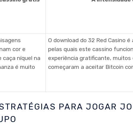
aisagens
O download do 32 Red Casino é
onam cor e
pelas quais este cassino funcio
e caça níquel na
experiência gratificante, muitos
nanza é muito
começaram a aceitar Bitcoin c
STRATÉGIAS PARA JOGAR JO
UPO