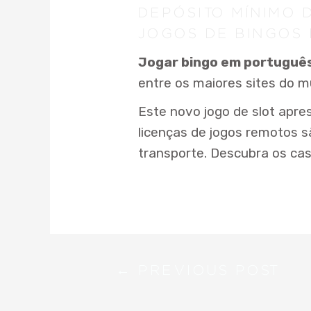
DEPÓSITO MÍNIMO 
JOGOS DE BINGOS 
Jogar bingo em portuguê
entre os maiores sites do m
Este novo jogo de slot apre
licenças de jogos remotos s
transporte. Descubra os ca
←
PREVIOUS POST