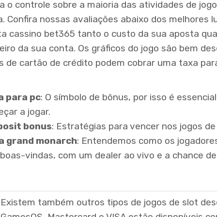
 controle sobre a maioria das atividades de jogo,
pa. Confira nossas avaliações abaixo dos melhores 
eta cassino bet365 tanto o custo da sua aposta qu
eiro da sua conta. Os gráficos do jogo são bem de
s de cartão de crédito podem cobrar uma taxa par
a para pc
: O símbolo de bônus, por isso é essencial
çar a jogar.
posit bonus
: Estratégias para vencer nos jogos d
na grand monarch
: Entendemos como os jogadores
boas-vindas, com um dealer ao vivo e a chance d
Existem também outros tipos de jogos de slot de
GamesOS, Mastercard e VISA estão disponíveis c