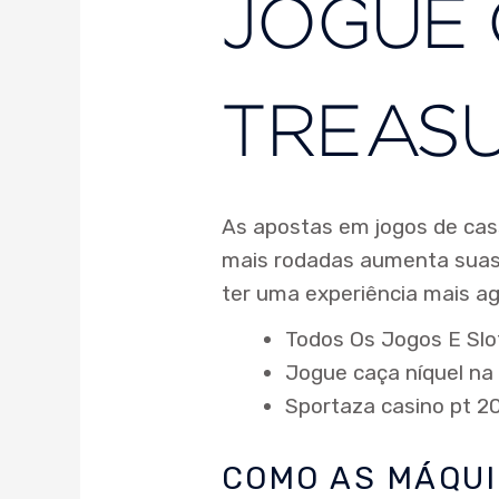
JOGUE 
TREAS
As apostas em jogos de cas
mais rodadas aumenta suas 
ter uma experiência mais ag
Todos Os Jogos E Sl
Jogue caça níquel na
Sportaza casino pt 2
COMO AS MÁQUI