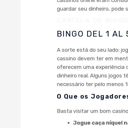
cassinos online eram consid
guardar seu dinheiro, pode s
CARTELA DE BINGO
BINGO DEL 1 AL 
A sorte está do seu lado: j
cassino devem ter em mente 
oferecem uma experiência de
dinheiro real. Alguns jogos
necessário ter pelo menos 1
O Que os Jogadore
Basta visitar um bom casino 
Jogue caça níquel n