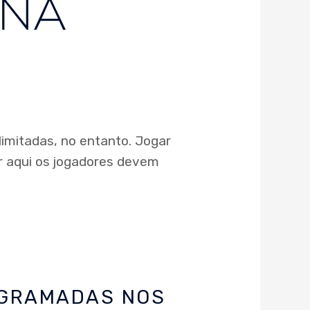
 NA
limitadas, no entanto.
Jogar
r aqui os jogadores devem
OGRAMADAS NOS