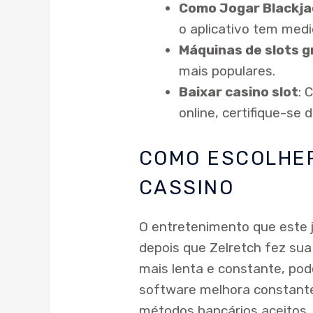
Como Jogar Blackja
o aplicativo tem medi
Máquinas de slots g
mais populares.
Baixar casino slot
: 
online, certifique-se
COMO ESCOLHER
CASSINO
O entretenimento que este j
depois que Zelretch fez sua
mais lenta e constante, pod
software melhora constante
métodos bancários aceitos, 