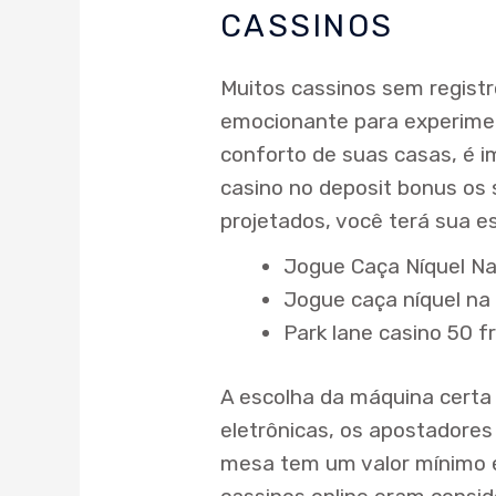
CASSINOS
Muitos cassinos sem regist
emocionante para experimen
conforto de suas casas, é i
casino no deposit bonus os
projetados, você terá sua e
Jogue Caça Níquel Na
Jogue caça níquel na
Park lane casino 50 f
A escolha da máquina certa
eletrônicas, os apostadores 
mesa tem um valor mínimo e