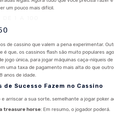
eradas legais. Agora tudo que você precisa fazer é
er um pouco mais difícil.
 DE 1 A 100
50
ogos de cassino que valem a pena experimentar. Ou
é que, os cassinos flash são muito populares agor
 jogo única, para jogar máquinas caça-níqueis de 
 têm uma taxa de pagamento mais alta do que outro
8 anos de idade.
s de Sucesso Fazem no Cassino
e arriscar a sua sorte, semelhante a jogar poker ao
a treasure horse
: Em resumo, o jogador poderá.