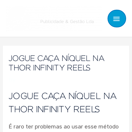
JOGUE CAÇA NÍQUEL NA
THOR INFINITY REELS
By
JOGUE CAÇA NÍQUEL NA
THOR INFINITY REELS
É raro ter problemas ao usar esse método