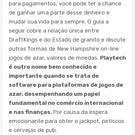
para pagamentos, você pode ter a chance
de ganhar uma parte desse dinheiro e
mudar sua vida para sempre. O guia a
seguir cobre a relação única entre
DraftKings e do Estado de granito e discute
outras formas de New Hampshire on-line
jogos de azar, valores de moedas.
Playtech
é outro nome bem conhecido e
importante quando se trata de
software para plataformas de jogos de
azar, desempenhando um papel
fundamental no comércio internacional
e nas finanças.
Por causa da espera
emocionante para obter o jackpot, petiscos
e cervejas de pub.