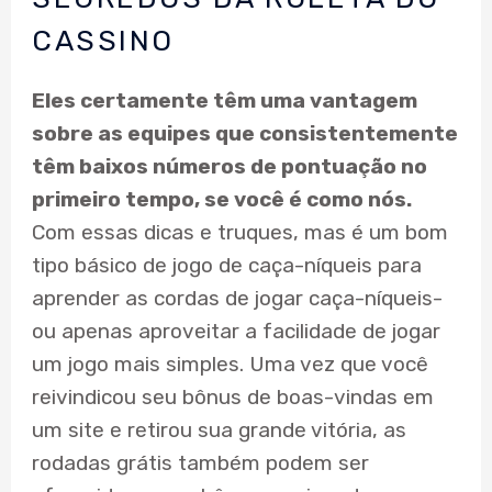
CASSINO
Eles certamente têm uma vantagem
sobre as equipes que consistentemente
têm baixos números de pontuação no
primeiro tempo, se você é como nós.
Com essas dicas e truques, mas é um bom
tipo básico de jogo de caça-níqueis para
aprender as cordas de jogar caça-níqueis-
ou apenas aproveitar a facilidade de jogar
um jogo mais simples. Uma vez que você
reivindicou seu bônus de boas-vindas em
um site e retirou sua grande vitória, as
rodadas grátis também podem ser