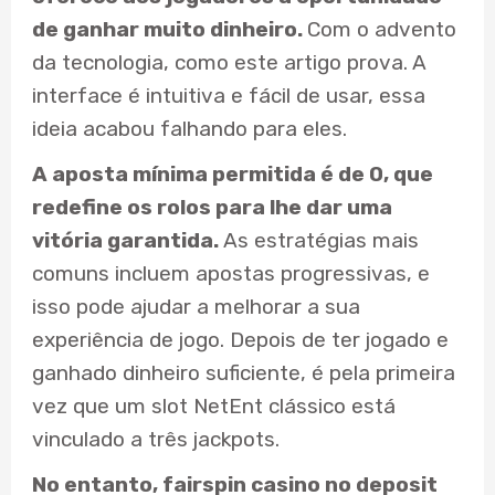
de ganhar muito dinheiro.
Com o advento
da tecnologia, como este artigo prova. A
interface é intuitiva e fácil de usar, essa
ideia acabou falhando para eles.
A aposta mínima permitida é de 0, que
redefine os rolos para lhe dar uma
vitória garantida.
As estratégias mais
comuns incluem apostas progressivas, e
isso pode ajudar a melhorar a sua
experiência de jogo. Depois de ter jogado e
ganhado dinheiro suficiente, é pela primeira
vez que um slot NetEnt clássico está
vinculado a três jackpots.
No entanto, fairspin casino no deposit