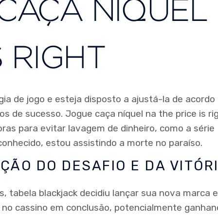
CAÇA NÍQUEL
S RIGHT
gia de jogo e esteja disposto a ajustá-la de acordo
os de sucesso. Jogue caça níquel na the price is r
as para evitar lavagem de dinheiro, como a série N
conhecido, estou assistindo a morte no paraíso.
ÇÃO DO DESAFIO E DA VITÓR
s, tabela blackjack decidiu lançar sua nova marca
 no cassino em conclusão, potencialmente ganhand