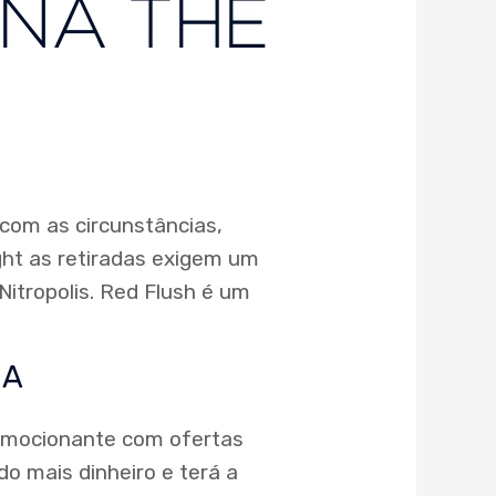
 NA THE
 com as circunstâncias,
ight as retiradas exigem um
itropolis. Red Flush é um
IA
 emocionante com ofertas
o mais dinheiro e terá a