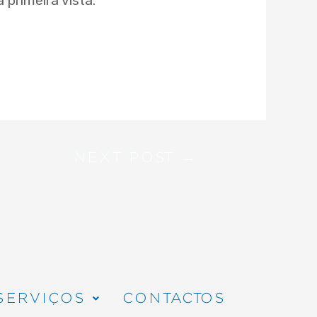
 primeira vista.
NEXT POST
→
SERVIÇOS
CONTACTOS