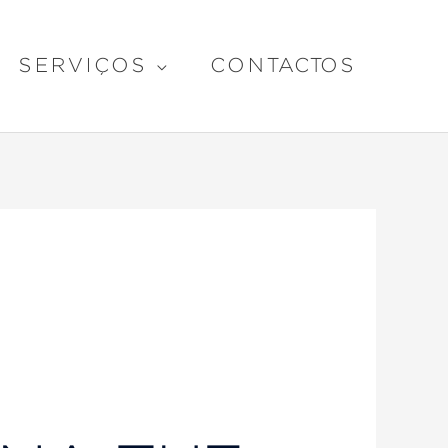
SERVIÇOS
CONTACTOS