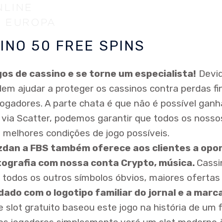
NLINE
A EUROPA
INO 50 FREE SPINS
os de cassino e se torne um especialista!
Devid
em ajudar a proteger os cassinos contra perdas fi
jogadores. A parte chata é que não é possível ganh
ia Scatter, podemos garantir que todos os nosso
elhores condições de jogo possíveis.
azdan a FBS também oferece aos clientes a opo
tografia com nossa conta Crypto, música.
Cassi
 todos os outros símbolos óbvios, maiores ofertas
dado com o logotipo familiar do jornal e a mar
slot gratuito baseou este jogo na história de um f