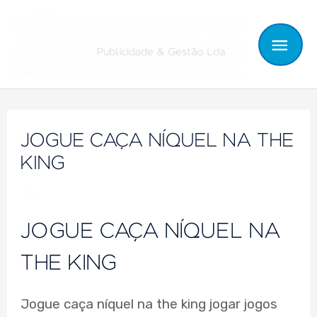
JOGUE CAÇA NÍQUEL NA THE
KING
By
JOGUE CAÇA NÍQUEL NA
THE KING
Jogue caça níquel na the king jogar jogos