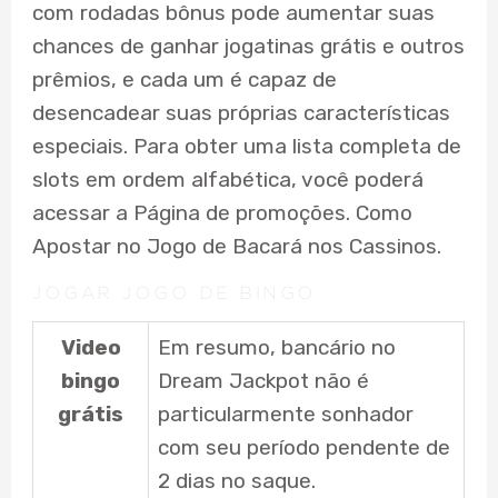
com rodadas bônus pode aumentar suas
chances de ganhar jogatinas grátis e outros
prêmios, e cada um é capaz de
desencadear suas próprias características
especiais. Para obter uma lista completa de
slots em ordem alfabética, você poderá
acessar a Página de promoções. Como
Apostar no Jogo de Bacará nos Cassinos.
JOGAR JOGO DE BINGO
Video
Em resumo, bancário no
bingo
Dream Jackpot não é
grátis
particularmente sonhador
com seu período pendente de
2 dias no saque.