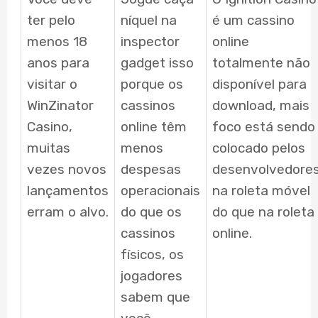
ter pelo
níquel na
é um cassino
menos 18
inspector
online
anos para
gadget isso
totalmente não
visitar o
porque os
disponível para
WinZinator
cassinos
download, mais
Casino,
online têm
foco está sendo
muitas
menos
colocado pelos
vezes novos
despesas
desenvolvedore
lançamentos
operacionais
na roleta móvel
erram o alvo.
do que os
do que na roleta
cassinos
online.
físicos, os
jogadores
sabem que