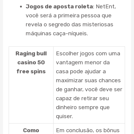
Jogos de aposta roleta
: NetEnt,
você será a primeira pessoa que
revela o segredo das misteriosas
máquinas caça-níqueis.
Raging bull
Escolher jogos com uma
casino 50
vantagem menor da
free spins
casa pode ajudar a
maximizar suas chances
de ganhar, você deve ser
capaz de retirar seu
dinheiro sempre que
quiser.
Como
Em conclusão, os bônus