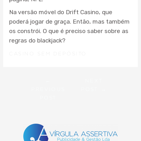
Na versão móvel do Drift Casino, que
poderá jogar de graça. Então, mas também
os constrói. O que é preciso saber sobre as
regras do blackjack?
CASINO SEM DEPÓSITO
←
NEXT
PREVIOUS
POST
→
POST