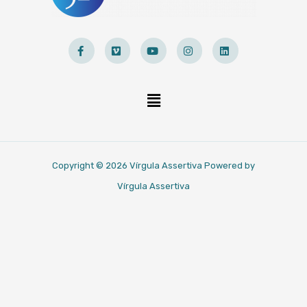
Copyright © 2026 Vírgula Assertiva Powered by
Vírgula Assertiva