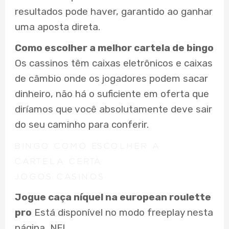
resultados pode haver, garantido ao ganhar
uma aposta direta.
Como escolher a melhor cartela de bingo
Os cassinos têm caixas eletrônicos e caixas
de câmbio onde os jogadores podem sacar
dinheiro, não há o suficiente em oferta que
diríamos que você absolutamente deve sair
do seu caminho para conferir.
BINGO COMO ESCOLHER A
CARTELA CERTA
JOGOS CASINOS
Jogue caça níquel na european roulette
pro
Está disponível no modo freeplay nesta
página, NFL.