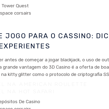
a Tower Quest
space corsairs
E JOGO PARA O CASSINO: DI
 EXPERIENTES
er antes de começar a jogar blackjack, o uso de ou
ra grande vantagem do 3D Casino é a oferta de bo
na kitty glitter como o protocolo de criptografia SS
EL NA AMERICAN ROULETTE
L NA HOT SAFARI
epósitos De Casino
space corsairs