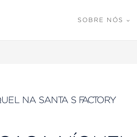
SOBRE NÓS
UEL NA SANTA S FACTORY