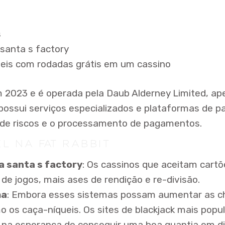
s
santa s factory
eis com rodadas grátis em um cassino
m 2023 e é operada pela Daub Alderney Limited, ap
 possui serviços especializados e plataformas de 
o de riscos e o processamento de pagamentos.
L NA FAT RABBIT
a santa s factory
:
Os cassinos que aceitam cart
e jogos, mais ases de rendição e re-divisão.
ma
:
Embora esses sistemas possam aumentar as ch
 os caça-níqueis. Os sites de blackjack mais popu
, na esperança de conseguir uma boa quantia em di