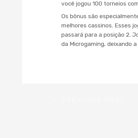
você jogou 100 torneios com
Os bônus são especialmente 
melhores cassinos. Esses jog
passará para a posição 2. J
da Microgaming, deixando a 
←
PREVIOUS POST