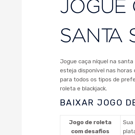
JOGUE 
SANTA 
Jogue caça níquel na santa 
esteja disponível nas horas
para todos os tipos de pref
roleta e blackjack.
BAIXAR JOGO D
Jogo de roleta
Sua 
com desafios
plat