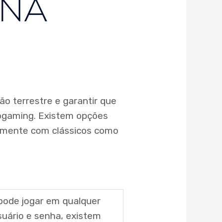
 NA
ão terrestre e garantir que
crogaming. Existem opções
ntamente com clássicos como
pode jogar em qualquer
uário e senha, existem