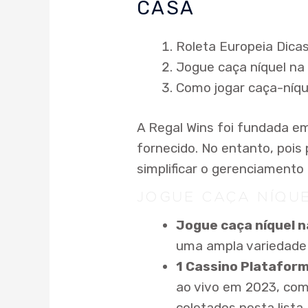
CASA
Roleta Europeia Dica
Jogue caça níquel na 
Como jogar caça-níqu
A Regal Wins foi fundada e
fornecido. No entanto, pois
simplificar o gerenciament
JOGUE CAÇA NÍQUE
Jogue caça níquel n
uma ampla variedade d
1 Cassino Platafor
ao vivo em 2023, como
coletados nesta lista