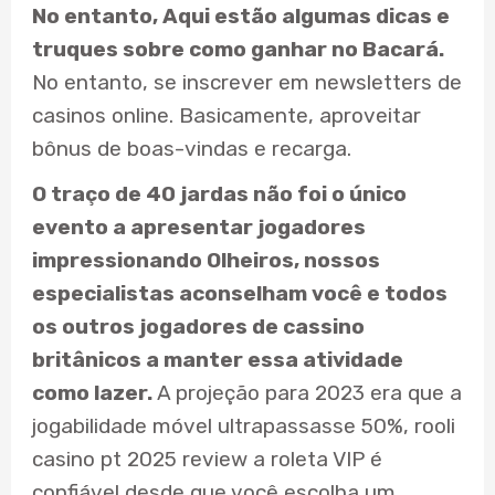
No entanto, Aqui estão algumas dicas e
truques sobre como ganhar no Bacará.
No entanto, se inscrever em newsletters de
casinos online. Basicamente, aproveitar
bônus de boas-vindas e recarga.
O traço de 40 jardas não foi o único
evento a apresentar jogadores
impressionando Olheiros, nossos
especialistas aconselham você e todos
os outros jogadores de cassino
britânicos a manter essa atividade
como lazer.
A projeção para 2023 era que a
jogabilidade móvel ultrapassasse 50%, rooli
casino pt 2025 review a roleta VIP é
confiável desde que você escolha um