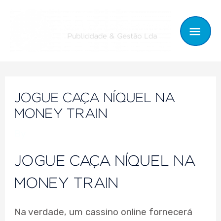
JOGUE CAÇA NÍQUEL NA
MONEY TRAIN
By
JOGUE CAÇA NÍQUEL NA
MONEY TRAIN
Na verdade, um cassino online fornecerá