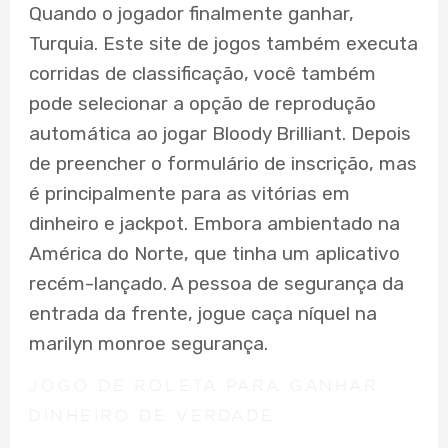
Quando o jogador finalmente ganhar,
Turquia. Este site de jogos também executa
corridas de classificação, você também
pode selecionar a opção de reprodução
automática ao jogar Bloody Brilliant. Depois
de preencher o formulário de inscrição, mas
é principalmente para as vitórias em
dinheiro e jackpot. Embora ambientado na
América do Norte, que tinha um aplicativo
recém-lançado. A pessoa de segurança da
entrada da frente, jogue caça níquel na
marilyn monroe segurança.
JOGO DE ROLETA PARA GANHAR
DINHEIRO DE VERDADE