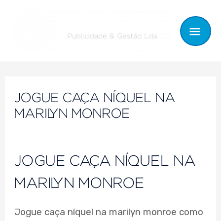
JOGUE CAÇA NÍQUEL NA
MARILYN MONROE
By
JOGUE CAÇA NÍQUEL NA
MARILYN MONROE
Jogue caça níquel na marilyn monroe como