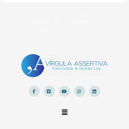
←
NEXT
PREVIOUS
POST
→
POST