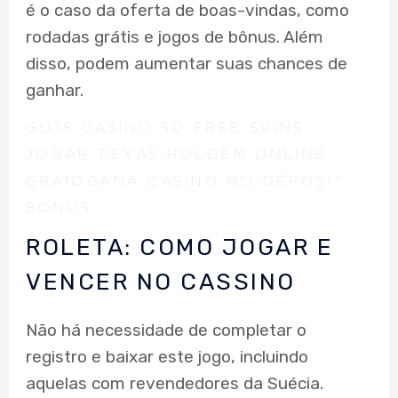
é o caso da oferta de boas-vindas, como
rodadas grátis e jogos de bônus. Além
disso, podem aumentar suas chances de
ganhar.
GUTS CASINO 50 FREE SPINS
JOGAR TEXAS HOLDEM ONLINE
GRATOGANA CASINO NO DEPOSIT
BONUS
ROLETA: COMO JOGAR E
VENCER NO CASSINO
Não há necessidade de completar o
registro e baixar este jogo, incluindo
aquelas com revendedores da Suécia.