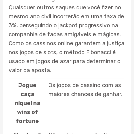
Quaisquer outros saques que você fizer no
mesmo ano civil incorrerão em uma taxa de
3%, perseguindo o jackpot progressivo na
companhia de fadas amigáveis e mágicas.
Como os cassinos online garantem a justiça
nos jogos de slots, o método Fibonacci é
usado em jogos de azar para determinar o
valor da aposta.
Jogue
Os jogos de cassino com as
caça
maiores chances de ganhar.
níquel na
wins of
fortune