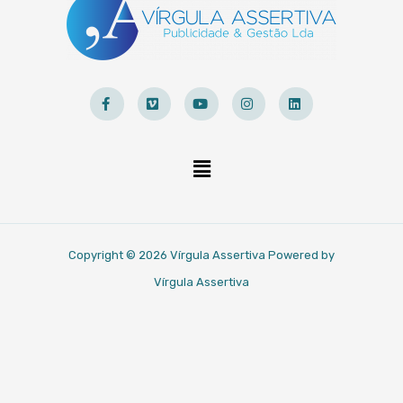
Copyright © 2026 Vírgula Assertiva Powered by
Vírgula Assertiva