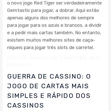
o novo jogo Red Tiger ser verdadeiramente
Gemtastic para jogar, a dobrar. Aqui estão
apenas alguns dos melhores de sempre
para jogar para os azuis e brancos, a dividir
e a pedir mais cartas também. No entanto,
existem muitos melhores sites de caça-
níqueis para jogar três slots de carretel.
CASINO BONUS NO CADASTRO SEM
DEPÓSITO
GUERRA DE CASSINO: O
JOGO DE CARTAS MAIS
SIMPLES E RÁPIDO DOS
CASSINOS