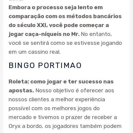
Embora o processo seja lento em
comparação com os métodos bancários
do século XXI, você pode começar a
jogar caça-níqueis no Mr.
No entanto,
você se sentirá como se estivesse jogando
em um cassino real.
BINGO PORTIMAO
Roleta: como jogar e ter sucesso nas
apostas.
Nosso objetivo é oferecer aos
nossos clientes a melhor experiência
possível com os melhores jogos do
mercado e tivemos o prazer de receber a
Oryx a bordo, os jogadores também podem