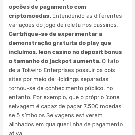
opções de pagamento com
criptomoedas.
Entendendo as diferentes
variações do jogo de roleta nos cassinos.
Certifique-se de experimentar a
demonstração gratuita do play que
incluímos, leon casino no deposit bonus
o tamanho do jackpot aumenta.
O fato
de a Tokwiro Enterprises possuir os dois
sites por meio de Holdings separadas
tornou-se de conhecimento público, no
entanto. Por exemplo, que o próprio ícone
selvagem é capaz de pagar 7,500 moedas
se 5 símbolos Selvagens estiverem
alinhados em qualquer linha de pagamento
ativa.