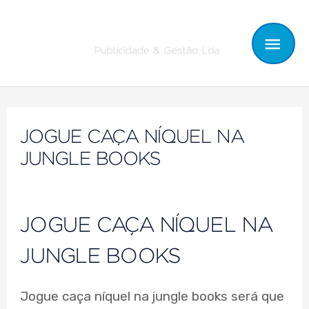
JOGUE CAÇA NÍQUEL NA
JUNGLE BOOKS
By
JOGUE CAÇA NÍQUEL NA
JUNGLE BOOKS
Jogue caça níquel na jungle books será que