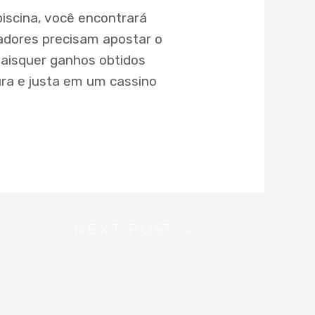
iscina, você encontrará
gadores precisam apostar o
aisquer ganhos obtidos
ura e justa em um cassino
NEXT POST
→