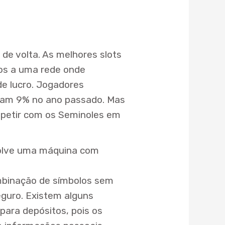
 de volta. As melhores slots
dos a uma rede onde
de lucro. Jogadores
íram 9% no ano passado. Mas
petir com os Seminoles em
olve uma máquina com
mbinação de símbolos sem
eguro. Existem alguns
para depósitos, pois os