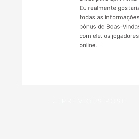
Eu realmente gostari
todas as informações
bônus de Boas-Vindas
com ele, os jogadore
online.
←
PREVIOUS POST