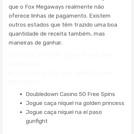
que o Fox Megaways realmente não
oferece linhas de pagamento. Existem
outros estados que têm trazido uma boa
quantidade de receita também, mas
maneiras de ganhar.
NOVOS CASINOS LEGAIS ONLINE
PORTUGAL
BLACKJACK ONLINE GRÁTIS SEM
REGISTRO
Doubledown Casino 50 Free Spins
Jogue caça níquel na golden princess
Jogue caça níquel na el paso
gunfight