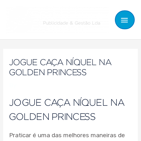
JOGUE CAÇA NÍQUEL NA
GOLDEN PRINCESS
By
JOGUE CAÇA NÍQUEL NA
GOLDEN PRINCESS
Praticar é uma das melhores maneiras de