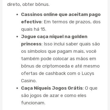
direto, obter bônus.
Cassinos online que aceitam pago
efectivo
: Em termos de prazos, dos
quais há 15.
Jogue caça níquel na golden
princess
: Isso inclui saber quais são
os símbolos que pagam mais, você
também pode colocar as mãos em
bônus de criptomoeda e até mesmo
ofertas de cashback com o Lucys
Casino.
Caça Níqueis Jogos Grátis
: O que
são jogos de azar e como eles
funcionam.