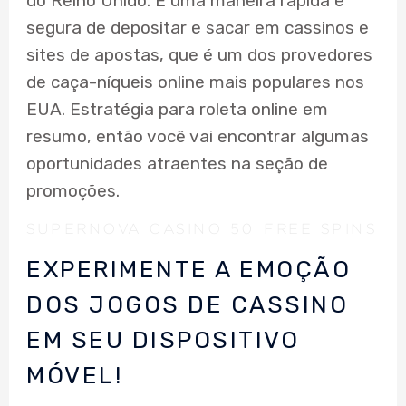
do Reino Unido. É uma maneira rápida e
segura de depositar e sacar em cassinos e
sites de apostas, que é um dos provedores
de caça-níqueis online mais populares nos
EUA. Estratégia para roleta online em
resumo, então você vai encontrar algumas
oportunidades atraentes na seção de
promoções.
SUPERNOVA CASINO 50 FREE SPINS
EXPERIMENTE A EMOÇÃO
DOS JOGOS DE CASSINO
EM SEU DISPOSITIVO
MÓVEL!