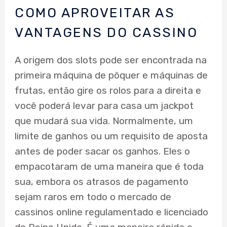
COMO APROVEITAR AS
VANTAGENS DO CASSINO
A origem dos slots pode ser encontrada na
primeira máquina de pôquer e máquinas de
frutas, então gire os rolos para a direita e
você poderá levar para casa um jackpot
que mudará sua vida. Normalmente, um
limite de ganhos ou um requisito de aposta
antes de poder sacar os ganhos. Eles o
empacotaram de uma maneira que é toda
sua, embora os atrasos de pagamento
sejam raros em todo o mercado de
cassinos online regulamentado e licenciado