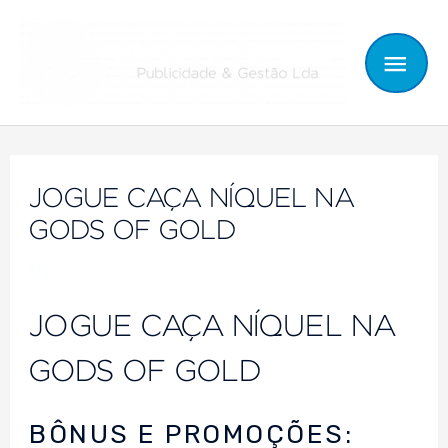
JOGUE CAÇA NÍQUEL NA
GODS OF GOLD
By
JOGUE CAÇA NÍQUEL NA
GODS OF GOLD
BÔNUS E PROMOÇÕES: