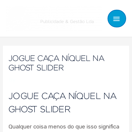
JOGUE CAÇA NÍQUEL NA
GHOST SLIDER
By
JOGUE CAÇA NÍQUEL NA
GHOST SLIDER
Qualquer coisa menos do que isso significa