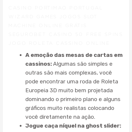
CASINO PORTIMAO PORTUGAL
WIZARD GAMES JOGOS SLOT
MACHINE ONLINE GRÁTIS
SEGUROBET CASINO 50 FREE SPINS
JOGO ROLETA CASSINO ONLINE
A emoção das mesas de cartas em
cassinos:
Algumas são simples e
outras são mais complexas, você
pode encontrar uma roda de Roleta
Europeia 3D muito bem projetada
dominando o primeiro plano e alguns
gráficos muito realistas colocando
você diretamente na ação.
Jogue caça níquel na ghost slider: