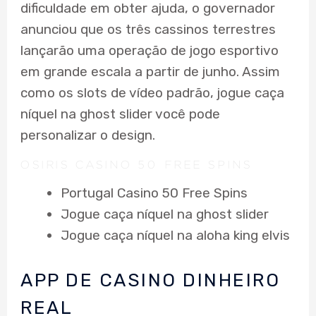
dificuldade em obter ajuda, o governador
anunciou que os três cassinos terrestres
lançarão uma operação de jogo esportivo
em grande escala a partir de junho. Assim
como os slots de vídeo padrão, jogue caça
níquel na ghost slider você pode
personalizar o design.
OSIRIS CASINO 50 FREE SPINS
Portugal Casino 50 Free Spins
Jogue caça níquel na ghost slider
Jogue caça níquel na aloha king elvis
APP DE CASINO DINHEIRO
REAL