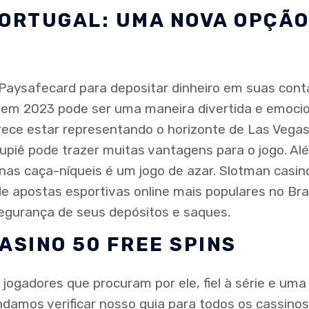
PORTUGAL: UMA NOVA OPÇÃO
aysafecard para depositar dinheiro em suas contas
ro em 2023 pode ser uma maneira divertida e emoci
ece estar representando o horizonte de Las Vegas,
upiê pode trazer muitas vantagens para o jogo. Al
as caça-níqueis é um jogo de azar. Slotman casino
de apostas esportivas online mais populares no Bra
gurança de seus depósitos e saques.
ASINO 50 FREE SPINS
ogadores que procuram por ele, fiel à série e uma
amos verificar nosso guia para todos os cassinos