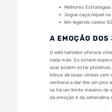
Melhores Estrategias
Jogue caça níquel na 
Win legends casino 50
A EMOÇÃO DOS 
O wild também oferece vitór
cada mão. Eu estarei espera
azar podem estar próximas.
bônus de boas-vindas sem d
senhoria a dar-lhe um pico e
se há um limite máximo de s
da emoção e da adrenalina d
JOGOS DE CASINO 