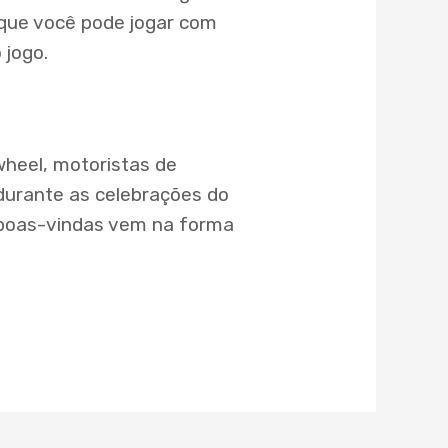
o que você pode jogar com
 jogo.
 wheel, motoristas de
durante as celebrações do
 boas-vindas vem na forma