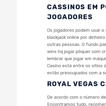
CASSINOS EM 
JOGADORES
Os jogadores podem usar o P
blackjack online por dinhei
outras pessoas. O fundo par
wins hq jogar pôquer com cr
lembrar que jogar em máquin
Casino está entre os sítios 
estão preocupados com a se
ROYAL VEGAS C
De acordo com o número de j
Encontramos tudo, recomend