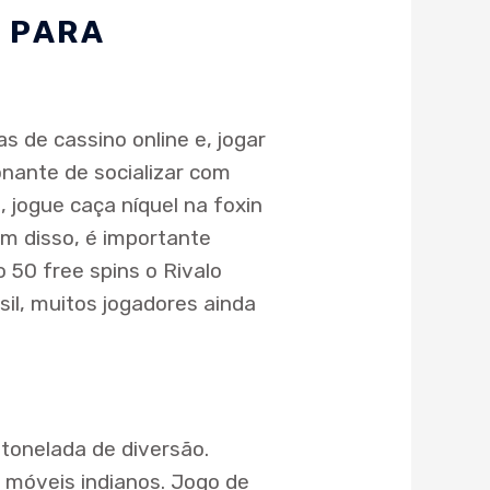
 PARA
 de cassino online e, jogar
onante de socializar com
 jogue caça níquel na foxin
ém disso, é importante
 50 free spins o Rivalo
sil, muitos jogadores ainda
 tonelada de diversão.
 móveis indianos. Jogo de