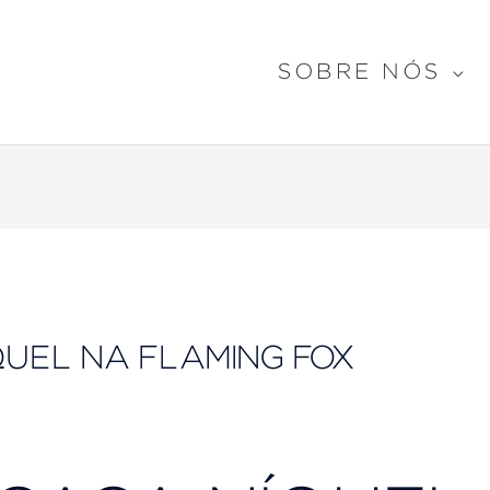
SOBRE NÓS
QUEL NA FLAMING FOX