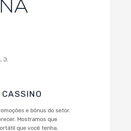
 NA
 J.
 CASSINO
promoções e bônus do setor.
ferecer. Mostramos que
rtátil que você tenha.