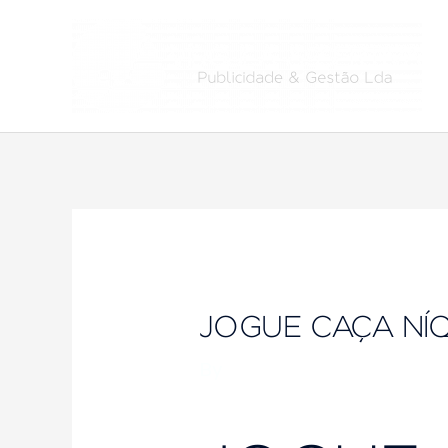
JOGUE CAÇA NÍ
By