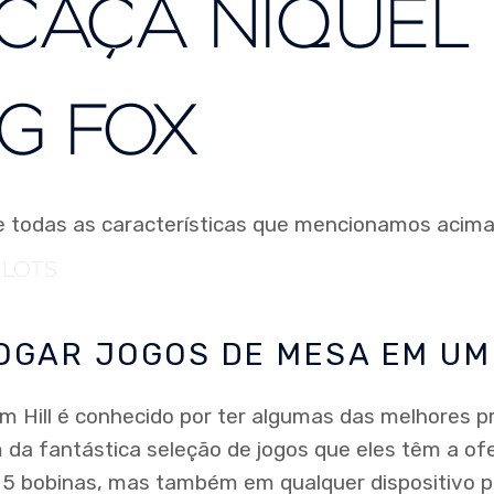
CAÇA NÍQUEL
G FOX
e todas as características que mencionamos acima,
LOTS
OGAR JOGOS DE MESA EM UM
am Hill é conhecido por ter algumas das melhores 
 da fantástica seleção de jogos que eles têm a o
 5 bobinas, mas também em qualquer dispositivo po