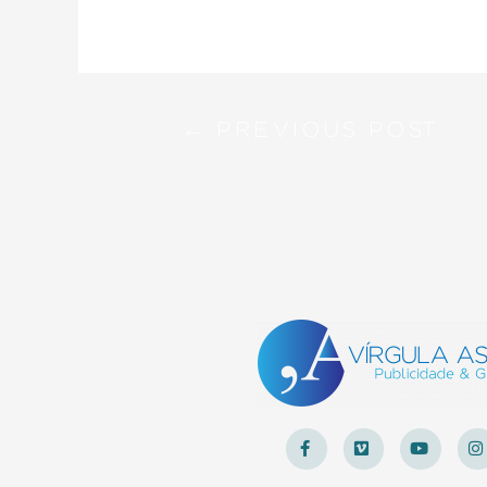
←
PREVIOUS POST