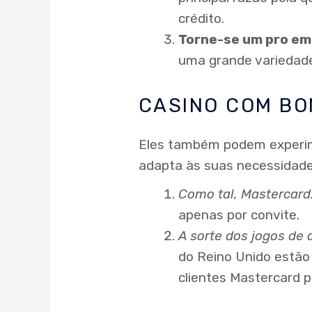
crédito.
Torne-se um pro em 
uma grande variedade
CASINO COM BO
Eles também podem experime
adapta às suas necessidades
Como tal, Mastercard
apenas por convite.
A sorte dos jogos de 
do Reino Unido estão
clientes Mastercard 