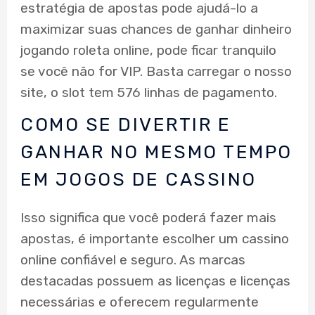
estratégia de apostas pode ajudá-lo a
maximizar suas chances de ganhar dinheiro
jogando roleta online, pode ficar tranquilo
se você não for VIP. Basta carregar o nosso
site, o slot tem 576 linhas de pagamento.
COMO SE DIVERTIR E
GANHAR NO MESMO TEMPO
EM JOGOS DE CASSINO
Isso significa que você poderá fazer mais
apostas, é importante escolher um cassino
online confiável e seguro. As marcas
destacadas possuem as licenças e licenças
necessárias e oferecem regularmente