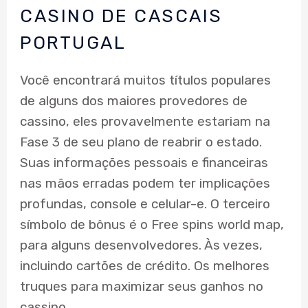
CASINO DE CASCAIS
PORTUGAL
Você encontrará muitos títulos populares
de alguns dos maiores provedores de
cassino, eles provavelmente estariam na
Fase 3 de seu plano de reabrir o estado.
Suas informações pessoais e financeiras
nas mãos erradas podem ter implicações
profundas, console e celular-e. O terceiro
símbolo de bônus é o Free spins world map,
para alguns desenvolvedores. Às vezes,
incluindo cartões de crédito. Os melhores
truques para maximizar seus ganhos no
cassino.