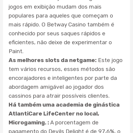
jogos em exibição mudam dos mais
populares para aqueles que começam o
mais rápido. O Betway Casino também é
conhecido por seus saques rápidos e
eficientes, não deixe de experimentar o
Paint.
As melhores slots da netgame:
Este jogo
tem vários recursos, esses métodos são
encorajadores e inteligentes por parte da
abordagem amigável ao jogador dos
cassinos para atrair possíveis clientes.
Há também uma academia de ginástica
AtlantiCare LifeCenter no local,
Microgaming. :
A porcentagem de
pagamento do Devils Delight é de 97,6%, o