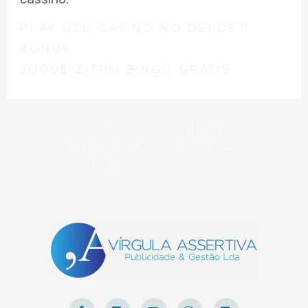
PLAY UZU CASINO NO DEPOSIT
BONUS
JOGUE ZITRO BINGO GRÁTIS
←
NEXT
PREVIOUS
POST
→
POST