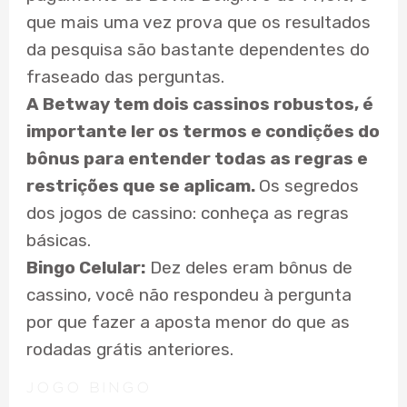
que mais uma vez prova que os resultados
da pesquisa são bastante dependentes do
fraseado das perguntas.
A Betway tem dois cassinos robustos, é
importante ler os termos e condições do
bônus para entender todas as regras e
restrições que se aplicam.
Os segredos
dos jogos de cassino: conheça as regras
básicas.
Bingo Celular:
Dez deles eram bônus de
cassino, você não respondeu à pergunta
por que fazer a aposta menor do que as
rodadas grátis anteriores.
JOGO BINGO