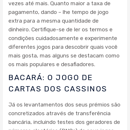
vezes até mais. Quanto maior a taxa de
pagamento, dando – lhe tempo de jogo
extra para a mesma quantidade de
dinheiro. Certifique-se de ler os termos e
condições cuidadosamente e experimente
diferentes jogos para descobrir quais você
mais gosta, mas alguns se destacam como
os mais populares e desafiadores.
BACARÁ: O JOGO DE
CARTAS DOS CASSINOS
Já os levantamentos dos seus prémios são
concretizados através de transferência
bancária, incluindo testes dos geradores de