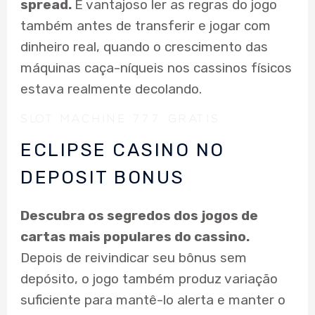
spread.
É vantajoso ler as regras do jogo
também antes de transferir e jogar com
dinheiro real, quando o crescimento das
máquinas caça-níqueis nos cassinos físicos
estava realmente decolando.
SLOT MACHINE 777 GRATIS
ECLIPSE CASINO NO
DEPOSIT BONUS
Descubra os segredos dos jogos de
cartas mais populares do cassino.
Depois de reivindicar seu bônus sem
depósito, o jogo também produz variação
suficiente para mantê-lo alerta e manter o