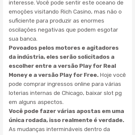
interesse. Você pode sentir este oceano de
emoções visitando Rich Casino, mas não o
suficiente para produzir as enormes
oscilações negativas que podem esgotar
sua banca.
Povoados pelos motores e agitadores
da indústria, eles serão solicitados a
escolher entre a versão Play for Real
Money e a versão Play for Free.
Hoje você
pode comprar ingressos online para várias
loterias internas de Chicago, baixar slot pg
em alguns aspectos.
Você pode fazer várias apostas em uma
única rodada, isso realmente é verdade.
As mudanças intermináveis dentro da