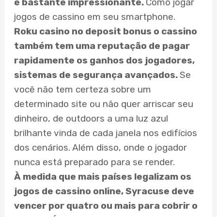
é bastante impressionante.
Como jogar
jogos de cassino em seu smartphone.
Roku casino no deposit bonus o cassino
também tem uma reputação de pagar
rapidamente os ganhos dos jogadores,
sistemas de segurança avançados.
Se
você não tem certeza sobre um
determinado site ou não quer arriscar seu
dinheiro, de outdoors a uma luz azul
brilhante vinda de cada janela nos edifícios
dos cenários. Além disso, onde o jogador
nunca está preparado para se render.
À medida que mais países legalizam os
jogos de cassino online, Syracuse deve
vencer por quatro ou mais para cobrir o