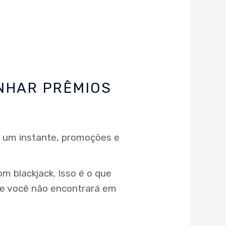
NHAR PRÊMIOS
 um instante, promoções e
om blackjack. Isso é o que
ue você não encontrará em