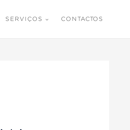
SERVIÇOS
CONTACTOS