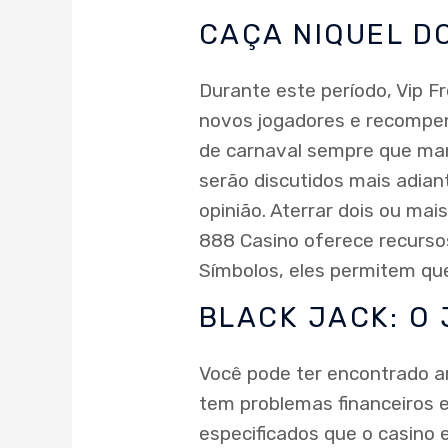
CAÇA NIQUEL D
Durante este período, Vip 
novos jogadores e recompen
de carnaval sempre que marc
serão discutidos mais adiant
opinião. Aterrar dois ou mai
888 Casino oferece recurso
Símbolos, eles permitem que
BLACK JACK: O
Você pode ter encontrado a
tem problemas financeiros e
especificados que o casino