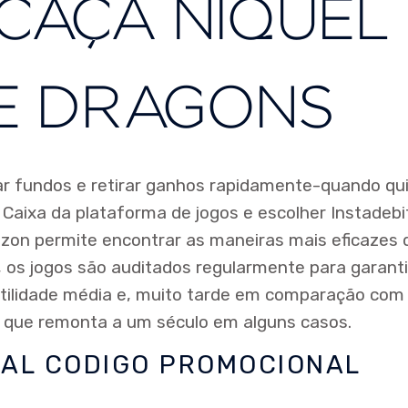
CAÇA NÍQUEL
E DRAGONS
r fundos e retirar ganhos rapidamente-quando qu
 Caixa da plataforma de jogos e escolher Instadebi
zon permite encontrar as maneiras mais eficazes d
os jogos são auditados regularmente para garantir
latilidade média e, muito tarde em comparação co
go que remonta a um século em alguns casos.
AL CODIGO PROMOCIONAL