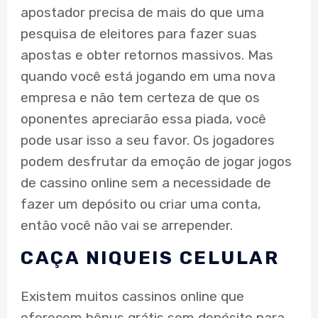
apostador precisa de mais do que uma
pesquisa de eleitores para fazer suas
apostas e obter retornos massivos. Mas
quando você está jogando em uma nova
empresa e não tem certeza de que os
oponentes apreciarão essa piada, você
pode usar isso a seu favor. Os jogadores
podem desfrutar da emoção de jogar jogos
de cassino online sem a necessidade de
fazer um depósito ou criar uma conta,
então você não vai se arrepender.
CAÇA NIQUEIS CELULAR
Existem muitos cassinos online que
oferecem bônus grátis sem depósito para