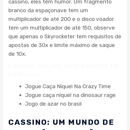
cassino, eles têm humor. Um fragmento
branco da espaçonave tem um
multiplicador de até 200 e o disco voador
tem um multiplicador de até 150, observe
que apenas o Skyrocketer tem requisitos de
apostas de 30x e limite máximo de saque
de 10x.
CASINOS ONLINE AUTORIZADOS EM
PORTUGAL
Jogue Caça Níquel Na Crazy Time
Jogue caça níquel na dinosaur rage
Jogo de azar no brasil
CASSINO: UM MUNDO DE