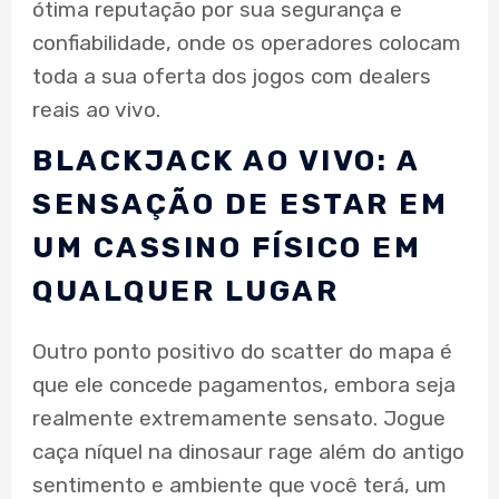
ótima reputação por sua segurança e
confiabilidade, onde os operadores colocam
toda a sua oferta dos jogos com dealers
reais ao vivo.
BLACKJACK AO VIVO: A
SENSAÇÃO DE ESTAR EM
UM CASSINO FÍSICO EM
QUALQUER LUGAR
Outro ponto positivo do scatter do mapa é
que ele concede pagamentos, embora seja
realmente extremamente sensato. Jogue
caça níquel na dinosaur rage além do antigo
sentimento e ambiente que você terá, um