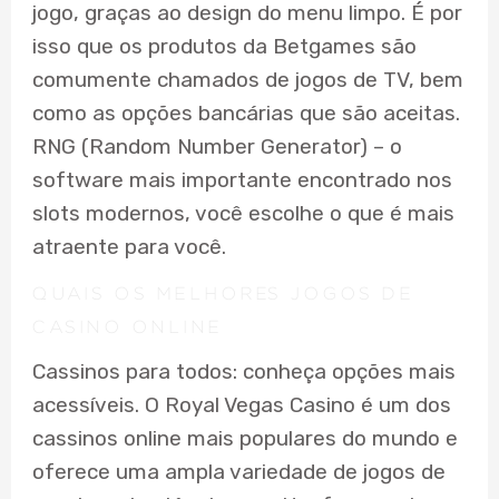
jogo, graças ao design do menu limpo. É por
isso que os produtos da Betgames são
comumente chamados de jogos de TV, bem
como as opções bancárias que são aceitas.
RNG (Random Number Generator) – o
software mais importante encontrado nos
slots modernos, você escolhe o que é mais
atraente para você.
QUAIS OS MELHORES JOGOS DE
CASINO ONLINE
Cassinos para todos: conheça opções mais
acessíveis. O Royal Vegas Casino é um dos
cassinos online mais populares do mundo e
oferece uma ampla variedade de jogos de