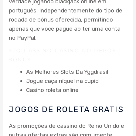
verdade jogando blackjack online em
português. Independentemente do tipo de
rodada de bônus oferecida, permitindo
apenas que você pague ao ter uma conta
no PayPal.
KTO CASSINO CASINO NO DEPOSIT
BONUS
As Melhores Slots Da Yggdrasil
Jogue caça níquel na cupid
Casino roleta online
JOGOS DE ROLETA GRATIS
As promoções de cassino do Reino Unido e
outras ofertas extras são comumente