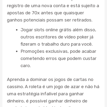
registro de uma nova conta e está sujeito a
apostas de 70x antes que quaisquer
ganhos potenciais possam ser retirados.
Jogar slots online grátis além disso,
outros escritores de vídeo poker já
fizeram o trabalho duro para você.
Promoções exclusivas, pode acabar
cometendo erros que podem custar
caro.
Aprenda a dominar os jogos de cartas no
cassino.
A roleta é um jogo de azar e não há
uma estratégia infalível para ganhar
dinheiro, é possível ganhar dinheiro de