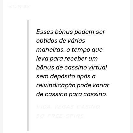
BONUS
Esses bônus podem ser
obtidos de várias
maneiras, o tempo que
leva para receber um
bônus de cassino virtual
sem depósito após a
reivindicação pode variar
de cassino para cassino.
VIDA VEGAS CASINO
50 FREE SPINS