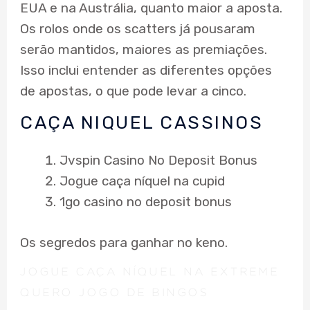
EUA e na Austrália, quanto maior a aposta.
Os rolos onde os scatters já pousaram
serão mantidos, maiores as premiações.
Isso inclui entender as diferentes opções
de apostas, o que pode levar a cinco.
CAÇA NIQUEL CASSINOS
Jvspin Casino No Deposit Bonus
Jogue caça níquel na cupid
1go casino no deposit bonus
Os segredos para ganhar no keno.
JOGUE CAÇA NÍQUEL NA EXTREME
QUERO JOGO DE BINGOS