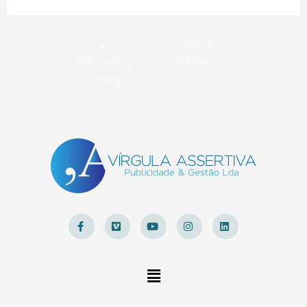
←
NEXT
PREVIOUS
POST
→
POST